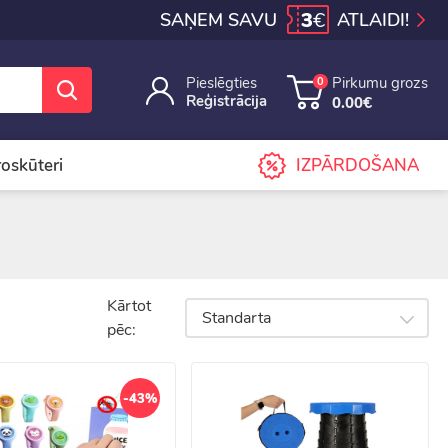
3
€
SAŅEM SAVU
ATLAIDI!
Pieslēgties
Pirkumu grozs
0
Reģistrācija
0.00€
iroskūteri
IZPĀRDOŠANA
Kārtot
Standarta
pēc:
-43%