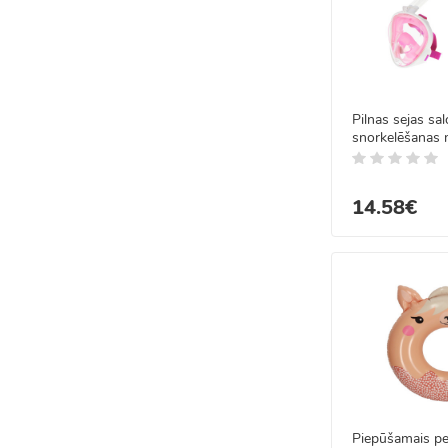
Pilnas sejas sa
snorkelēšanas 
14.58€
Piepūšamais pel