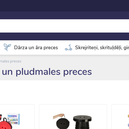
Dārza un āra preces
Skrejriteņi, skrituļdēļi, g
males preces
 un pludmales preces