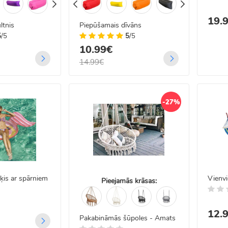
19.
ltnis
Piepūšamais dīvāns
5
/5
5
/5
10.99€
14.99€
 LED Ziemassvētku
tene - 22m
-27%
5
/5
99€
00€
 LED vadu aizkars ar
vadību 3x3 m
ķis ar spārniem
Vienv
Pieejamās krāsas:
.99€
99€
12.
Pakabināmās šūpoles - Amats