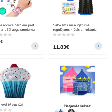
na aproce bērniem pret
Salokāms un augstumā
 ar LED apgaismojumu
regulējams krēsls ar rokturi
transportēšanai, zils
0€
11.83€
šamā kēksa XXL
Pieejamās krāsas: