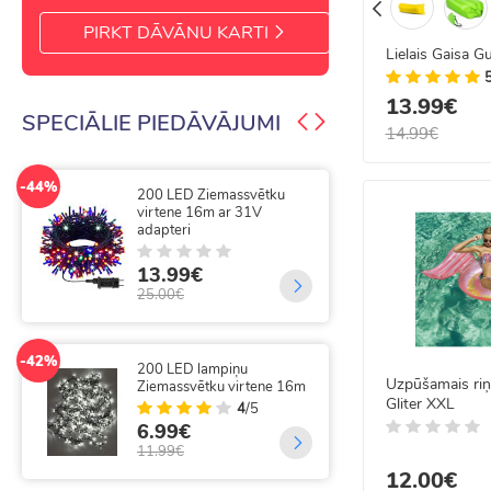
PIRKT DĀVĀNU KARTI
Lielais Gaisa Gu
13.99€
SPECIĀLIE PIEDĀVĀJUMI
14.99€
-44%
-50%
200 LED Ziemassvētku
300
virtene 16m ar 31V
vir
adapteri
9.
13.99€
20.
25.00€
-25%
300
-42%
200 LED lampiņu
tāl
Uzpūšamais riņ
Ziemassvētku virtene 16m
Gliter XXL
4
/5
14
6.99€
19.
11.99€
12.00€