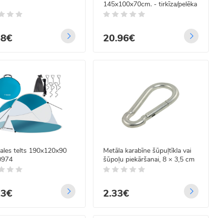
145x100x70cm. - tirkīza/pelēka
58€
20.96€
ales telts 190x120x90
Metāla karabīne šūpuļtīkla vai
0974
šūpoļu piekāršanai, 8 × 3,5 cm
23€
2.33€