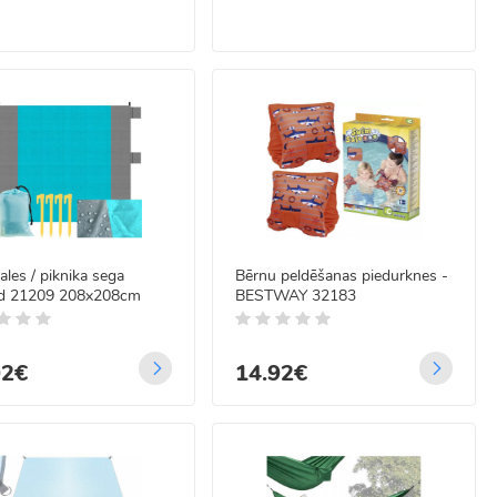
les / piknika sega
Bērnu peldēšanas piedurknes -
nd 21209 208x208cm
BESTWAY 32183
02€
14.92€