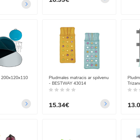
s 200x120x110
Pludmales matracis ar spilvenu
Pludma
- BESTWAY 43014
Triza
15.34€
13.