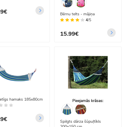
99€
Bērnu telts - mājiņa
4
/5
15.99€
ietīgs hamaks 185x80cm
Pieejamās krāsas:
99€
Spilgts dārza šūpuļtīkls
200x150 cm