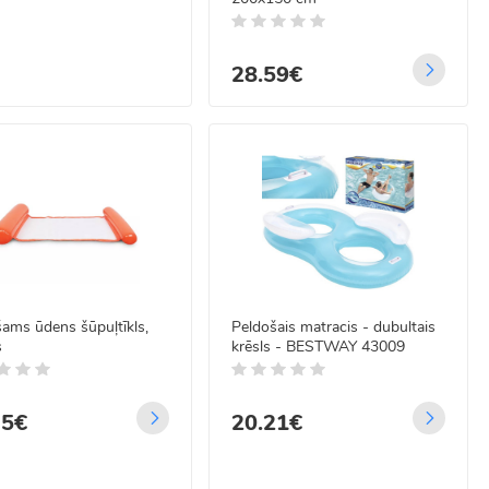
28.59€
ams ūdens šūpuļtīkls,
Peldošais matracis - dubultais
s
krēsls - BESTWAY 43009
35€
20.21€