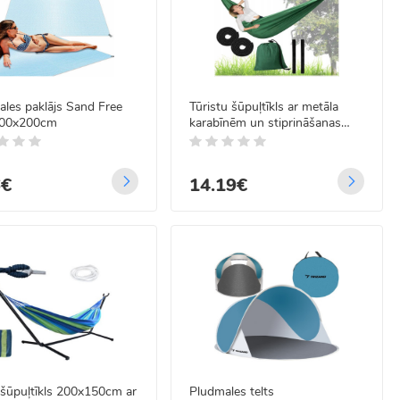
les paklājs Sand Free
Tūristu šūpuļtīkls ar metāla
00x200cm
karabīnēm un stiprināšanas
virvēm, 260 x 140 cm, zaļš
6€
14.19€
šūpuļtīkls 200x150cm ar
Pludmales telts