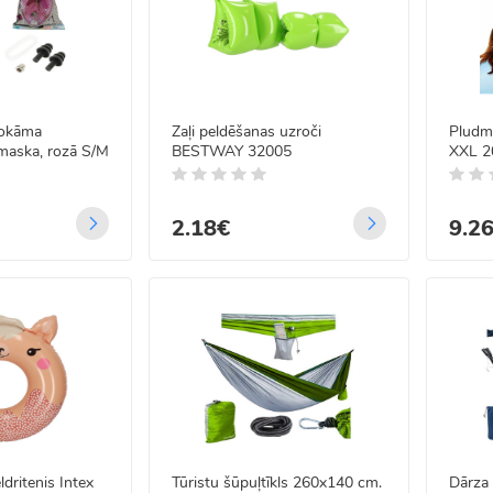
lokāma
Zaļi peldēšanas uzroči
Pludma
maska, rozā S/M
BESTWAY 32005
XXL 2
2.18€
9.2
dritenis Intex
Tūristu šūpuļtīkls 260x140 cm.
Dārza 