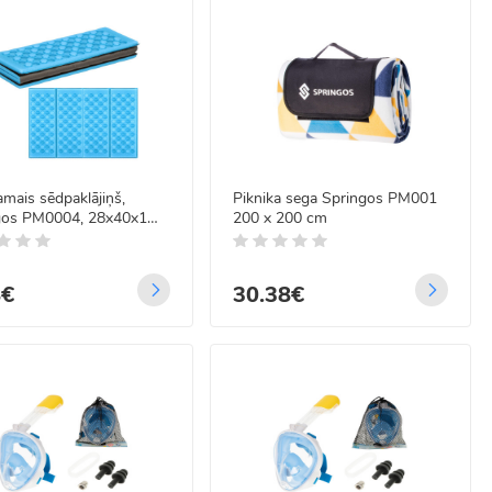
amais sēdpaklājiņš,
Piknika sega Springos PM001
gos PM0004, 28x40x1
200 x 200 cm
8€
30.38€