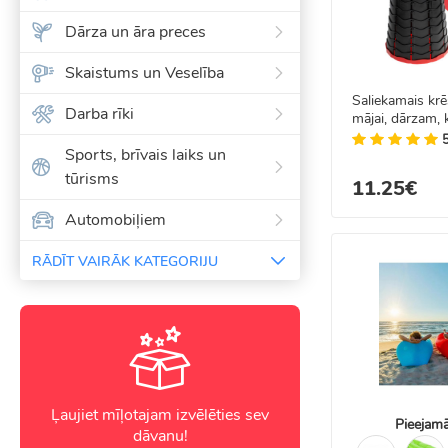
Dārza un āra preces
Skaistums un Veselība
Saliekamais krēs
Darba rīki
mājai, dārzam,
sarkans
Sports, brīvais laiks un
tūrisms
11.25€
Automobiļiem
RĀDĪT VAIRĀK KATEGORIJU
Ļaujiet mīļotajam izvēlēties sev
Pieejamā
dāvanu!