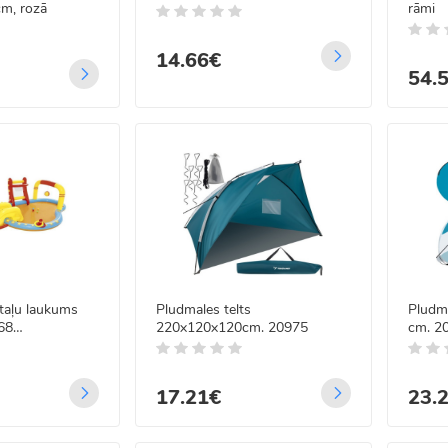
m, rozā
rāmi
14.66€
54.
taļu laukums
Pludmales telts
Pludm
68
220x120x120cm. 20975
cm. 2
cm
17.21€
23.