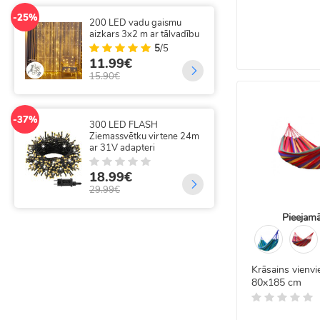
-49%
300
-25%
200 LED vadu gaismu
Eglī
aizkars 3x2 m ar tālvadību
Vad
5
/5
11.99€
35
15.90€
69.
-37%
-14%
300 LED FLASH
320
Ziemassvētku virtene 24m
aiz
ar 31V adapteri
18
18.99€
21.
29.99€
Pieejamā
Krāsains vienv
80x185 cm