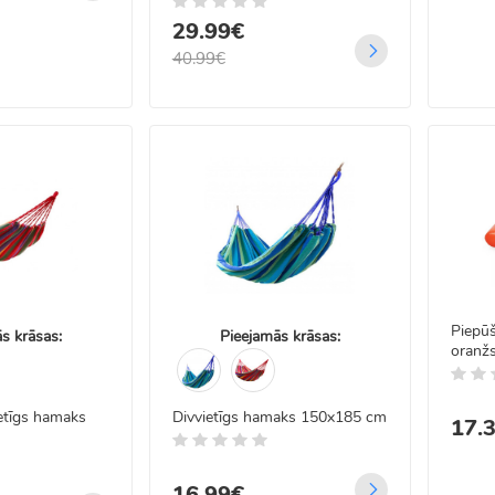
LED Ziemassvētku
29.99€
tes Virtene ar Biezu
u
40.99€
.99€
99€
 LED vadu gaismas
kars ar tālvadību 5x2 m
.99€
99€
Piepūš
s krāsas:
Pieejamās krāsas:
oranž
ietīgs hamaks
Divvietīgs hamaks 150x185 cm
17.
16.99€