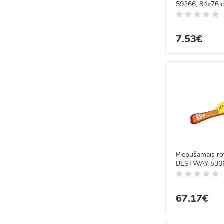
59266, 84x76 c
7.53€
Piepūšamais ro
BESTWAY 530
435x213x117
67.17€