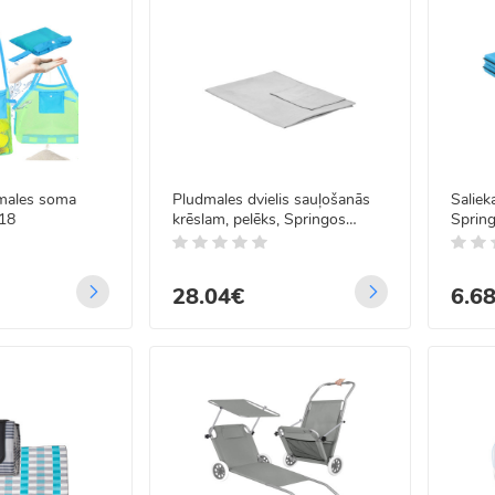
males soma
Pludmales dvielis sauļošanās
Saliek
18
krēslam, pelēks, Springos
Sprin
CS0022
cm
28.04€
6.6