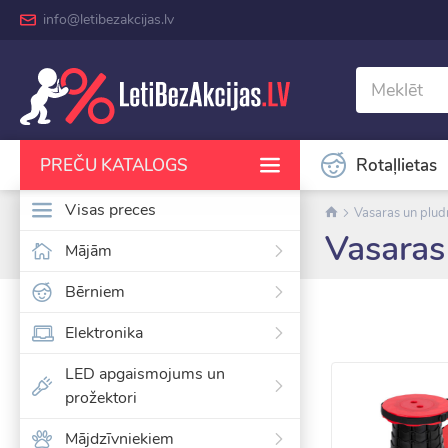
info@letibezakcijas.lv
Rotaļlietas
PREČU KATALOGS
Visas preces
Vasaras un plud
Vasaras
Mājām
Bērniem
Elektronika
LED apgaismojums un
prožektori
Mājdzīvniekiem