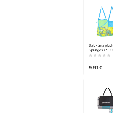
Salokāma plud
Springos CS00
9.91€