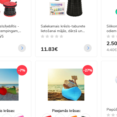
ls/ķeblītis -
Saliekamais krēsls-taburete
Siliko
 kempingam,
lietošanai mājās, dārzā un
odiem
kempingā, melns
5
/5
2.5
11.83€
4.40€
-7%
-27%
Piepū
s krāsas:
Pieejamās krāsas: