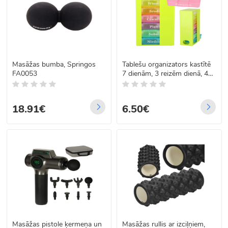
Masāžas bumba, Springos
Tablešu organizators kastītē
FA0053
7 dienām, 3 reizēm dienā, 4
valodās
18.91€
6.50€
Masāžas pistole ķermeņa un
Masāžas rullis ar izciļņiem,