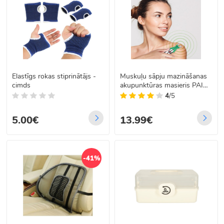
Elastīgs rokas stiprinātājs -
Muskuļu sāpju mazināšanas
cimds
akupunktūras masieris PAIN
RELIEF PEN
4
/5
5.00€
13.99€
-41%