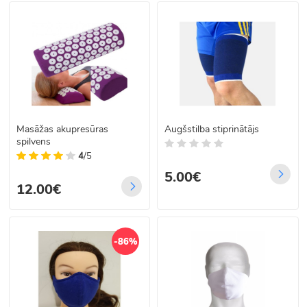
Masāžas akupresūras
Augšstilba stiprinātājs
spilvens
4
/5
5.00€
12.00€
-86%