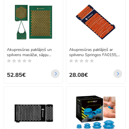
Akupresūras paklājiņš un
Akupresūras paklājiņš ar
spilvens masāžai, sāpju
spilvenu Springos FA0155,
mazināšanai, no lina un
65 x 41 cm
kokosšķiedras Springos
FA0154 65 x 40 cm, 40 x 29
52.85€
28.08€
cm