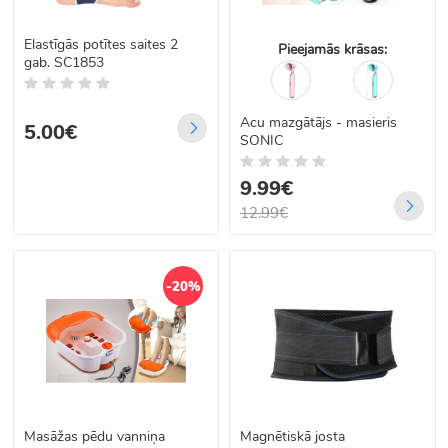
Elastīgās potītes saites 2
Pieejamās krāsas:
gab. SC1853
Acu mazgātājs - masieris
5.00€
SONIC
9.99€
12.99€
-20%
Masāžas pēdu vanniņa
Magnētiskā josta