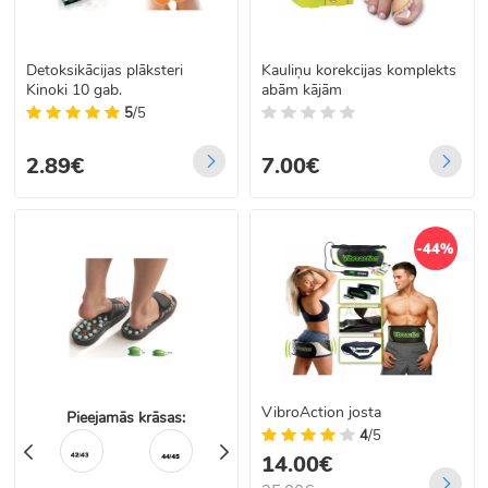
Detoksikācijas plāksteri
Kauliņu korekcijas komplekts
Kinoki 10 gab.
abām kājām
5
/5
2.89€
7.00€
-44%
VibroAction josta
Pieejamās krāsas:
4
/5
14.00€