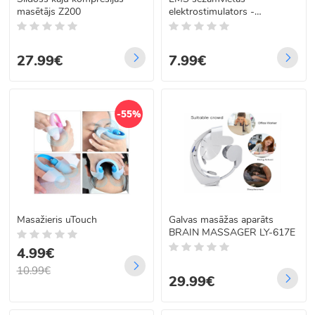
masētājs Z200
elektrostimulators -
trenažieris
27.99€
7.99€
-55%
Masažieris uTouch
Galvas masāžas aparāts
BRAIN MASSAGER LY-617E
4.99€
10.99€
29.99€