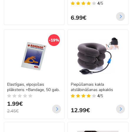
4
/5
6.99€
-19%
Elastīgais, elpojošais
Piepūšamais kakla
plāksteris +Bandage, 50 gab.
atslābināšanas apkaklis
4
/5
1.99€
12.99€
2.45€