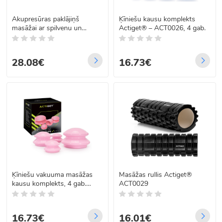
Akupresūras paklājiņš
Ķīniešu kausu komplekts
masāžai ar spilvenu un
Actiget® – ACT0026, 4 gab.
pārvalku, Springos FA0156
28.08€
16.73€
Ķīniešu vakuuma masāžas
Masāžas rullis Actiget®
kausu komplekts, 4 gab.
ACT0029
ACT0027
16.73€
16.01€