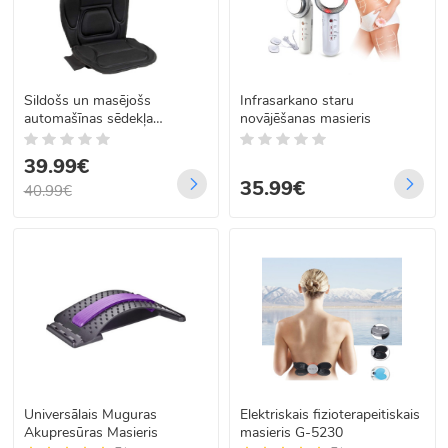
Sildošs un masējošs
Infrasarkano staru
automašīnas sēdekļa
novājēšanas masieris
pārvalks
39.99€
35.99€
40.99€
Universālais Muguras
Elektriskais fizioterapeitiskais
Akupresūras Masieris
masieris G-5230