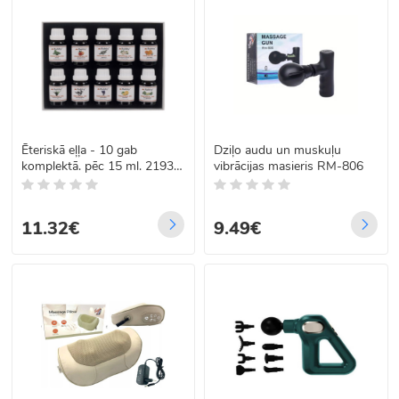
Ēteriskā eļļa - 10 gab
Dziļo audu un muskuļu
komplektā. pēc 15 ml. 21938.
vibrācijas masieris RM-806
gads
11.32€
9.49€