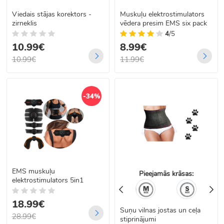
Viedais stājas korektors -
Muskuļu elektrostimulators
zirneklis
vēdera presim EMS six pack
4
/5
10.99€
8.99€
10.99€
11.99€
-34%
EMS muskuļu
Pieejamās krāsas:
elektrostimulators 5in1
18.99€
Suņu vilnas jostas un ceļa
28.99€
stiprinājumi