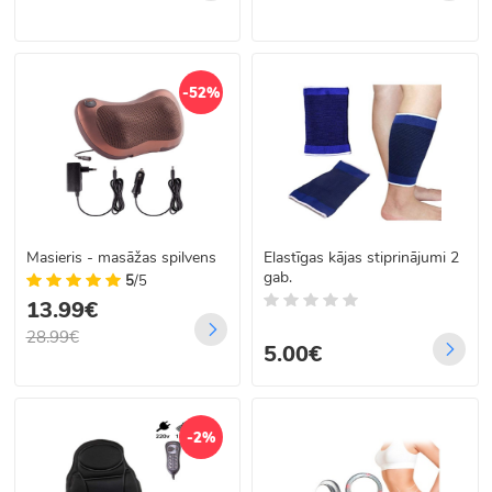
-52%
Masieris - masāžas spilvens
Elastīgas kājas stiprinājumi 2
gab.
5
/5
13.99€
28.99€
5.00€
-2%