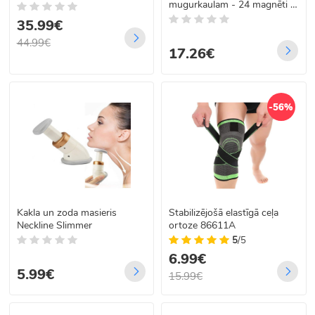
mugurkaulam - 24 magnēti -
110 cm
35.99€
44.99€
17.26€
-56%
Kakla un zoda masieris
Stabilizējošā elastīgā ceļa
Neckline Slimmer
ortoze 86611A
5
/5
6.99€
5.99€
15.99€