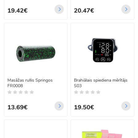
19.42€
20.47€
Masāžas rullis Springos
Brahiālais spiediena mērītājs
FR0008
S03
13.69€
19.50€