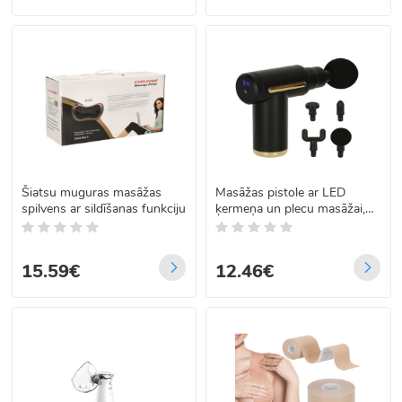
Šiatsu muguras masāžas
Masāžas pistole ar LED
spilvens ar sildīšanas funkciju
ķermeņa un plecu masāžai,
melna, 4in1
15.59€
12.46€