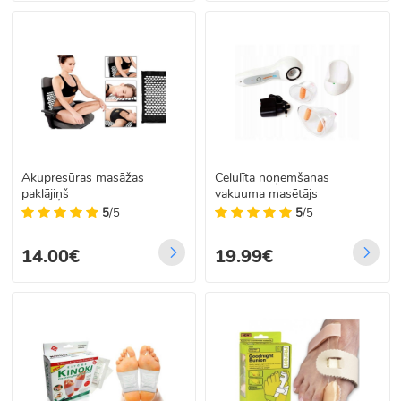
Akupresūras masāžas
Celulīta noņemšanas
paklājiņš
vakuuma masētājs
5
/5
5
/5
14.00€
19.99€