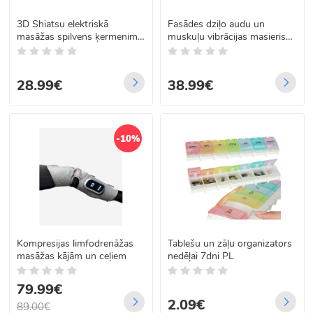
3D Shiatsu elektriskā
Fasādes dziļo audu un
masāžas spilvens ķermenim,
muskuļu vibrācijas masieris
kaklam un mugurai
KH-750
28.99€
38.99€
-10%
Kompresijas limfodrenāžas
Tablešu un zāļu organizators
masāžas kājām un ceļiem
nedēļai 7dni PL
79.99€
2.09€
89.00€