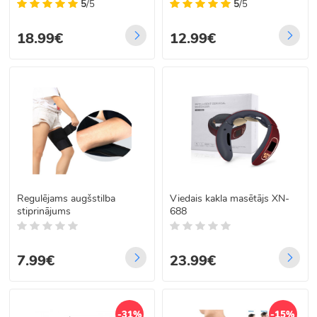
5
/5
5
/5
18.99€
12.99€
Regulējams augšstilba
Viedais kakla masētājs XN-
stiprinājums
688
7.99€
23.99€
-31%
-15%