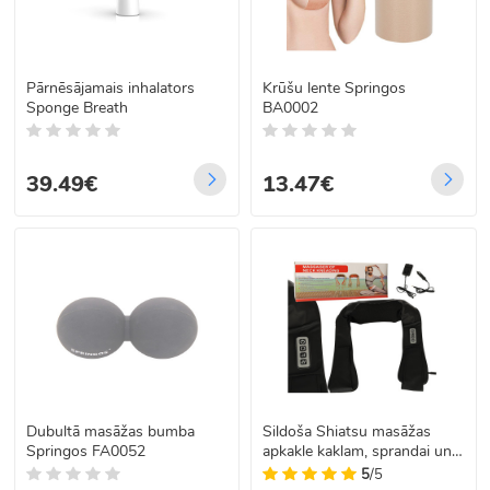
Pārnēsājamais inhalators
Krūšu lente Springos
Sponge Breath
BA0002
39.49€
13.47€
Dubultā masāžas bumba
Sildoša Shiatsu masāžas
Springos FA0052
apkakle kaklam, sprandai un
mugurai, 110 cm x 17 cm
5
/5