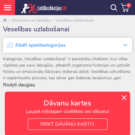
0
Skaistums un Veselība
Veselības uzlabošanai
Veselības uzlabošanai
Rādīt apakškategorijas
Kategorija „Veselības uzlabošanai“ ir paredzēta cilvēkiem, kuri vēlas
rūpēties par savu labsajūtu, atbalstīt organisma funkcijas un uzturēt
fizisku un emocionālu līdzsvaru ikdienas dzīvē. Veselības uzturēšana
ir nepārtraukts process, kas ietver gan ikdienas ieradumus, gan
profilaktiskus risinājumus. Šajā kategorijā piedāvātie līdzekļi palīdz
Rodyti daugiau
uzmanīgāk sekot ķermeņa stāvoklim, labāk izprast tā signālus un
radīt apstākļus aktīvai, kvalitatīvai un enerģiskas pašsajūtas pilnai
Dāvanu kartes
dzīvei.
Ļaujiet mīļotajam izvēlēties sev dāvanu!
Šeit pieejami dažādi produkti, kas paredzēti atšķirīgiem veselības
aspektiem: no asinsspiediena mērītājiem un pulsa oksimetriem līdz
PIRKT DĀVĀNU KARTI
stājas korektoriem, masāžieriem, kompresijas saitēm, aromterapijas
risinājumiem un relaksācijas piederumiem. Katram līdzeklim ir skaidrs