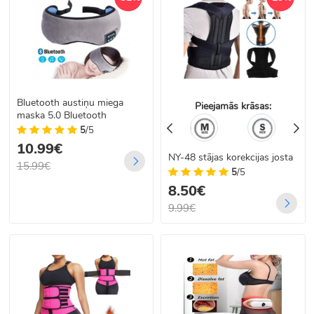
Bluetooth austiņu miega
Pieejamās krāsas:
maska 5.0 Bluetooth
5
/5
10.99€
NY-48 stājas korekcijas josta
15.99€
5
/5
8.50€
9.99€