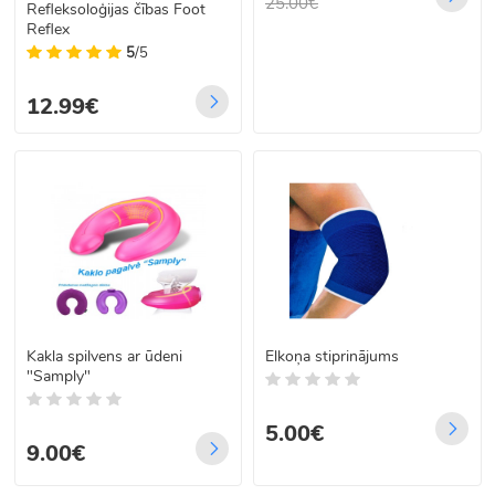
25.00€
Refleksoloģijas čības Foot
Reflex
5
/5
12.99€
Kakla spilvens ar ūdeni
Elkoņa stiprinājums
"Samply"
5.00€
9.00€