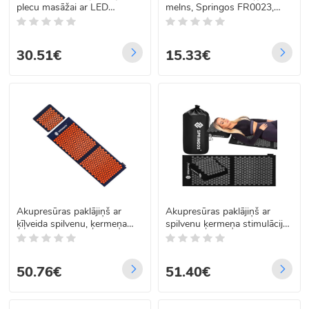
plecu masāžai ar LED
melns, Springos FR0023,
displeju 8w1
33x10,5 cm
30.51€
15.33€
Akupresūras paklājiņš ar
Akupresūras paklājiņš ar
ķīļveida spilvenu, ķermeņa
spilvenu ķermeņa stimulācijai
stimulators un relaksācijas
un relaksācijai, melns,
masētājs Springos FA0152
Springos FA0153
105 x 40 cm / 30 x 30 cm
50.76€
51.40€