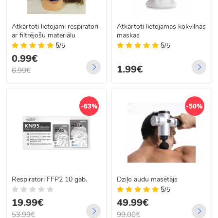
Atkārtoti lietojami respiratori
Atkārtoti lietojamas kokvilnas
ar filtrējošu materiālu
maskas
5
/5
5
/5
0.99€
1.99€
6.99€
-63%
-50%
Respiratori FFP2 10 gab.
Dziļo audu masētājs
5
/5
19.99€
49.99€
53.99€
99.00€