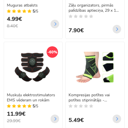
Muguras atbalsts
Zāļu organizators, pirmās
palīdzības aptieciņa, 29 x 16
5
/5
x 15 cm
4.99€
8.40€
7.90€
-60%
Muskuļu elektrostimulators
Kompresijas potītes vai
EMS vēderam un rokām
potītes stiprinātājs -
stabilizators
5
/5
11.99€
5.49€
29.99€