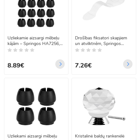
Uzliekamie aizsargi mēbeļu
Drošības fiksatori skapjiem
kājām – Springos HA7256,
un atvilktnēm, Springos
16 gab.
HA5134, 10 gab.
8.89€
7.26€
Uzliekami aizsargi mēbeļu
Kristalinė baldų rankenėlė