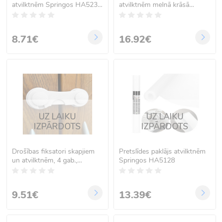
atvilktnēm Springos HA5236
atvilktnēm melnā krāsā
50 X 150 CM
Springos HA5239 50 X 300
CM
8.71€
16.92€
UZ LAIKU
UZ LAIKU
IZPĀRDOTS
IZPĀRDOTS
Drošības fiksatori skapjiem
Pretslīdes paklājs atvilktnēm
un atvilktnēm, 4 gab.,
Springos HA5128
Springos HA5131
9.51€
13.39€