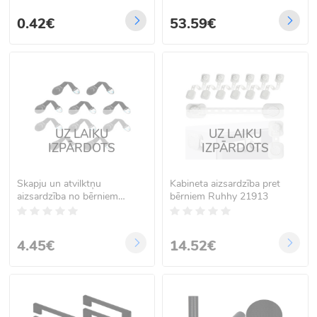
0.42€
53.59€
UZ LAIKU
UZ LAIKU
IZPĀRDOTS
IZPĀRDOTS
Skapju un atvilktņu
Kabineta aizsardzība pret
aizsardzība no bērniem
bērniem Ruhhy 21913
10gab. melns
4.45€
14.52€