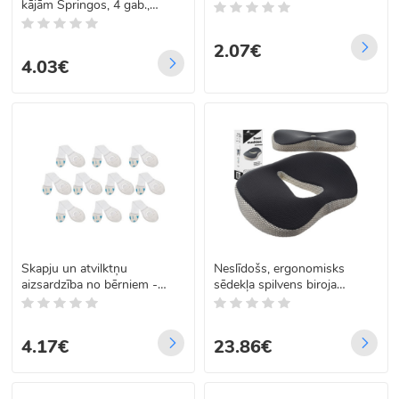
kājām Springos, 4 gab.,
HA7255
2.07€
4.03€
Skapju un atvilktņu
Neslīdošs, ergonomisks
aizsardzība no bērniem -
sēdekļa spilvens biroja
slēdzene skapjiem 10gab.
krēslam
Balts
4.17€
23.86€