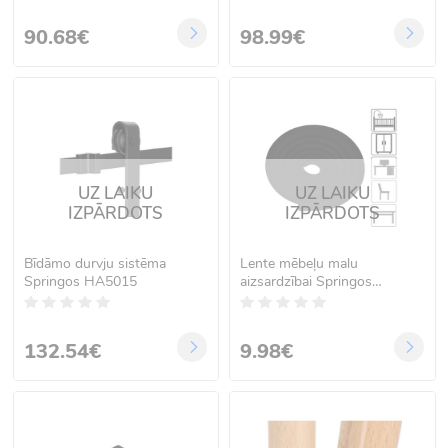
90.68€
98.99€
UZ LAIKU
UZ LAIKU
IZPĀRDOTS
IZPĀRDOTS
Bīdāmo durvju sistēma
Lente mēbeļu malu
Springos HA5015
aizsardzībai Springos
HA5115
132.54€
9.98€