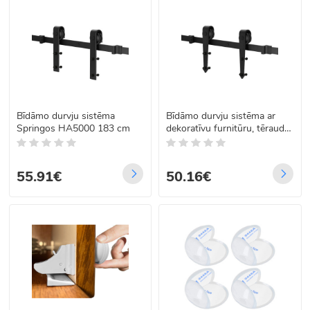
Bīdāmo durvju sistēma
Bīdāmo durvju sistēma ar
Springos HA5000 183 cm
dekoratīvu furnitūru, tērauda,
matēti melna, barn door —
Springos HA5003, 200 cm,
līdz 100 kg
55.91€
50.16€