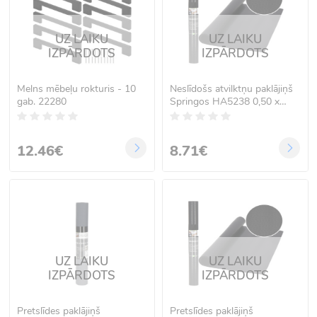
UZ LAIKU
UZ LAIKU
IZPĀRDOTS
IZPĀRDOTS
Melns mēbeļu rokturis - 10
Neslīdošs atvilktņu paklājiņš
gab. 22280
Springos HA5238 0,50 x
1,50 m
12.46€
8.71€
UZ LAIKU
UZ LAIKU
IZPĀRDOTS
IZPĀRDOTS
Pretslīdes paklājiņš
Pretslīdes paklājiņš