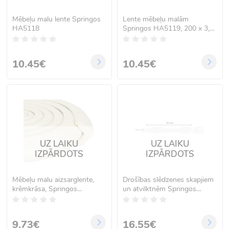
Mēbeļu malu lente Springos
Lente mēbeļu malām
HA5118
Springos HA5119, 200 x 3,2
x 1,2 cm
10.45€
10.45€
UZ LAIKU
UZ LAIKU
IZPĀRDOTS
IZPĀRDOTS
Mēbeļu malu aizsarglente,
Drošības slēdzenes skapjiem
krēmkrāsa, Springos
un atvilktnēm Springos
HA5114, 200 cm x 2,3 cm
HA5135, 8 gab.
9.73€
16.55€