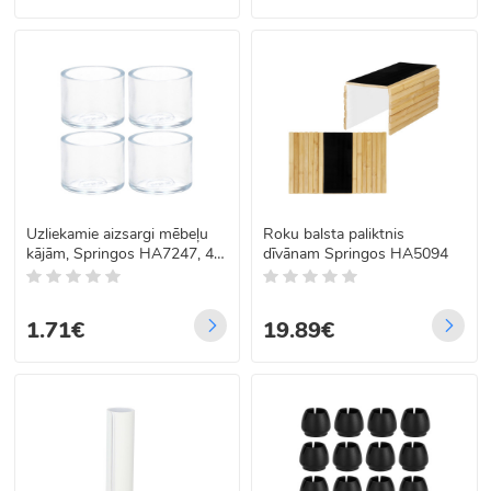
Uzliekamie aizsargi mēbeļu
Roku balsta paliktnis
kājām, Springos HA7247, 4
dīvānam Springos HA5094
gab.
1.71€
19.89€