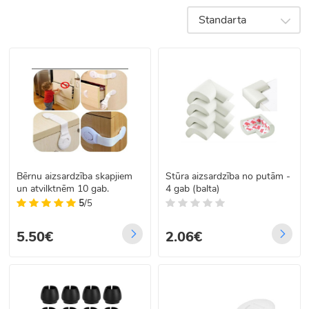
ērtām un
drošībai;
gan mājai,
kvalitatīvām
Mēbeļu
gan birojam.
Standarta
mēbelēm.
kājiņas un
Mūsu
ritenīši – ērtai
piedāvājumā:
novietošanai;
Komplekti un
stiprinājumu
detaļas –
vieglai
montāžai.
Bērnu aizsardzība skapjiem
Stūra aizsardzība no putām -
un atvilktnēm 10 gab.
4 gab (balta)
5
/5
5.50€
2.06€