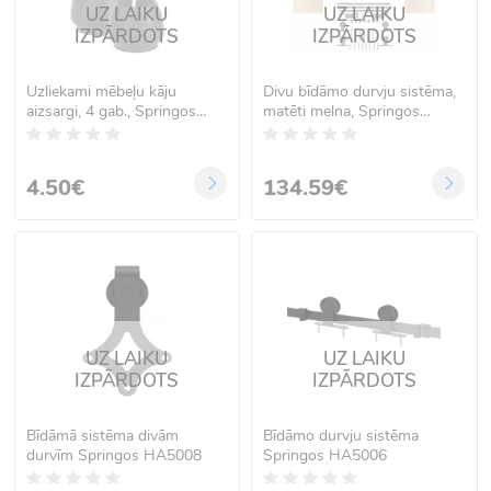
UZ LAIKU
UZ LAIKU
IZPĀRDOTS
IZPĀRDOTS
Uzliekami mēbeļu kāju
Divu bīdāmo durvju sistēma,
aizsargi, 4 gab., Springos
matēti melna, Springos
HA7257
HA5021
4.50€
134.59€
UZ LAIKU
UZ LAIKU
IZPĀRDOTS
IZPĀRDOTS
Bīdāmā sistēma divām
Bīdāmo durvju sistēma
durvīm Springos HA5008
Springos HA5006