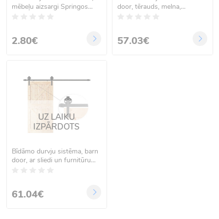
mēbeļu aizsargi Springos
door, tērauds, melna,
HA7251, 4 gab., 22 mm
Springos HA5002, 183 cm
2.80€
57.03€
UZ LAIKU
IZPĀRDOTS
Bīdāmo durvju sistēma, barn
door, ar sliedi un furnitūru
līdz 100 kg, matēti melna —
Springos HA5007, 183 cm
61.04€