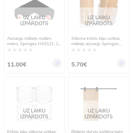
UZ LAIKU
UZ LAIKU
IZPĀRDOTS
IZPĀRDOTS
Aizsargs mēbeļu malām,
Silikona krēslu kāju uzlikas,
melns, Springos HA5121, 10
mēbeļu aizsargi, Springos
gab.
HA7246, 16 gab., 16 mm
11.00€
5.70€
UZ LAIKU
UZ LAIKU
IZPĀRDOTS
IZPĀRDOTS
Krēslu kāju silikona uzlikas,
Bīdāmo durvju sistēma barn