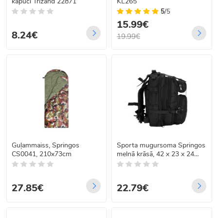
kapuci Trizand 22871
KL265
5
/5
15.99€
8.24€
19.99€
Guļammaiss, Springos
Sporta mugursoma Springos
CS0041, 210x73cm
melnā krāsā, 42 x 23 x 24
cm, CS0048
27.85€
22.79€