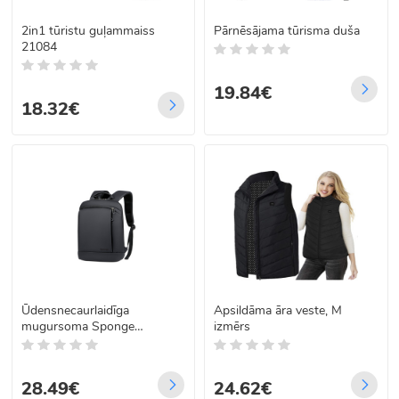
2in1 tūristu guļammaiss
Pārnēsājama tūrisma duša
21084
19.84€
18.32€
Ūdensnecaurlaidīga
Apsildāma āra veste, M
mugursoma Sponge
izmērs
Thinbag, 15,6″
28.49€
24.62€