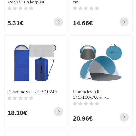
korpusu un korpusu
cm.
5.31€
14.66€
Guļammaiss - zils S10249
Pludmales telts
145x100x70cm. -
tirkīza/pelēka
18.10€
20.96€