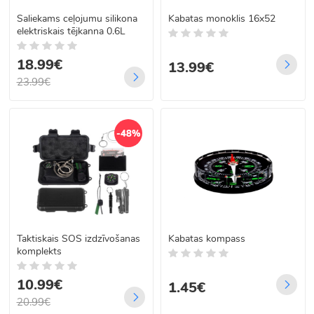
Saliekams ceļojumu silikona
Kabatas monoklis 16x52
elektriskais tējkanna 0.6L
18.99€
13.99€
23.99€
-48%
Taktiskais SOS izdzīvošanas
Kabatas kompass
komplekts
10.99€
1.45€
20.99€