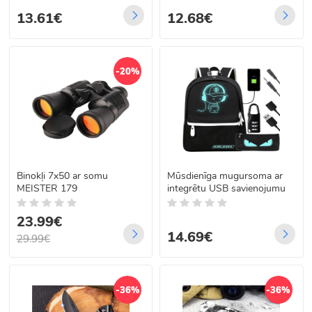
13.61€
12.68€
-20%
Binokļi 7x50 ar somu
Mūsdienīga mugursoma ar
MEISTER 179
integrētu USB savienojumu
23.99€
14.69€
29.99€
-36%
-36%