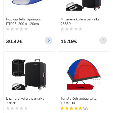
Pop-up telts Springos
M izmēra kofera pārvalks
PT005, 200 x 120cm
23839
30.32€
15.19€
L izmēra kofera pārvalks
Tūristu četrvietīga telts,
23838
190X190
5
/5