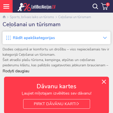
0
Sports, brīvais laiks un tūrisms
Ceļošanai un tūrismam
Ceļošanai un tūrismam
Rādīt apakškategorijas
Dodies ceļojumā ar komfortu un drošību – viss nepieciešamais tev ir
kategorijā Ceļošanai un tūrismam.
Šeit atradīsi plašu tūrisma, kempinga, atpūtas un ceļošanas
piederumu klāstu, kas palīdzēs sagatavoties jebkuram braucienam –
no īsa piknika pie dabas līdz vairāku dienu pārgājienam vai ģimenes
Rodyti daugiau
atpūtai pie jūras.
Dāvanu kartes
Ērts un kvalitatīvs aprīkojums katram ceļojumam
Ļaujiet mīļotajam izvēlēties sev dāvanu!
Ceļojums sākas ar pareizo aprīkojumu.
Mūsu sortimentā atradīsi telti, nojumes, tūrisma mēbeles,
PIRKT DĀVĀNU KARTI
guļammaisus, paklājiņus, gaisa matračus un ceļojuma spilvenus –
visu, kas nepieciešams ērtai atpūtai dabā.