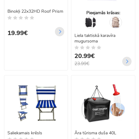
Binokļi 22x32HD Roof Prism
Pieejamās krāsas:
19.99€
Liela taktiskā karavīra
mugursoma
20.99€
23.99€
Saliekamais krēsls
Āra tūrisma duša 40L