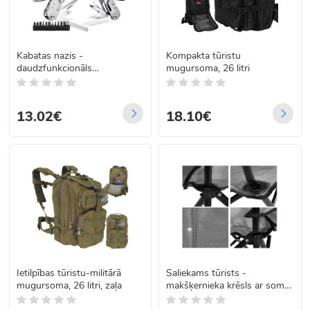
Kabatas nazis -
Kompakta tūristu
daudzfunkcionāls
mugursoma, 26 litri
instruments ar 13in1
13.02€
18.10€
Ietilpības tūristu-militārā
Saliekams tūrists -
mugursoma, 26 litri, zaļa
makšķernieka krēsls ar somu,
80cm, pelēks