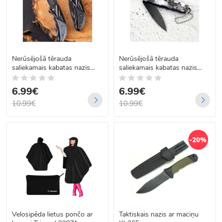
Nerūsējošā tērauda
Nerūsējošā tērauda
saliekamais kabatas nazis
saliekamais kabatas nazis
Y1200
Y1201
6.99€
6.99€
10.99€
10.99€
-20%
Velosipēda lietus pončo ar
Taktiskais nazis ar maciņu