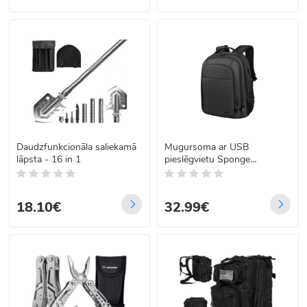
Daudzfunkcionāla saliekamā
Mugursoma ar USB
lāpsta - 16 in 1
pieslēgvietu Sponge
Business 14,1–15,6″
18.10€
32.99€