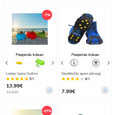
-7%
Pieejamās krāsas:
Pieejamās krāsas:
Lielais Gaisa Gultnis
Neslīdošās apavi pārsegi
5
/5
4
/5
13.99€
7.99€
14.99€
-27%