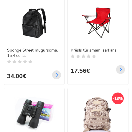
Sponge Street mugursoma,
Krēsls tūrismam, sarkans
15,4 collas
17.56€
34.00€
-13%