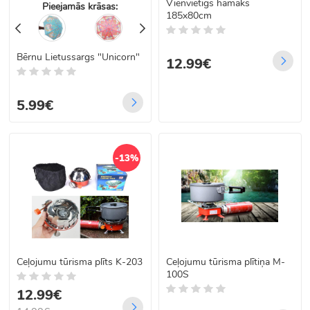
Vienvietīgs hamaks
Pieejamās krāsas:
185x80cm
Bērnu Lietussargs "Unicorn"
12.99€
5.99€
-13%
Ceļojumu tūrisma plīts K-203
Ceļojumu tūrisma plītiņa M-
100S
12.99€