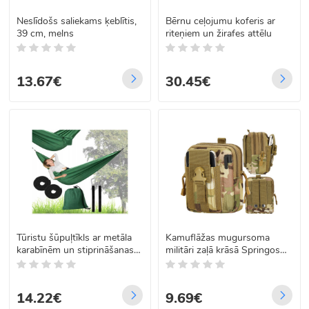
Neslīdošs saliekams ķeblītis,
Bērnu ceļojumu koferis ar
39 cm, melns
riteņiem un žirafes attēlu
13.67€
30.45€
Tūristu šūpuļtīkls ar metāla
Kamuflāžas mugursoma
karabīnēm un stiprināšanas
militāri zaļā krāsā Springos
virvēm, 260 x 140 cm, zaļš
CS0098
14.22€
9.69€