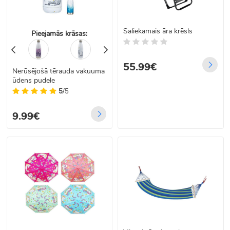
Saliekamais āra krēsls
Pieejamās krāsas:
55.99€
Nerūsējošā tērauda vakuuma
ūdens pudele
5
/5
9.99€