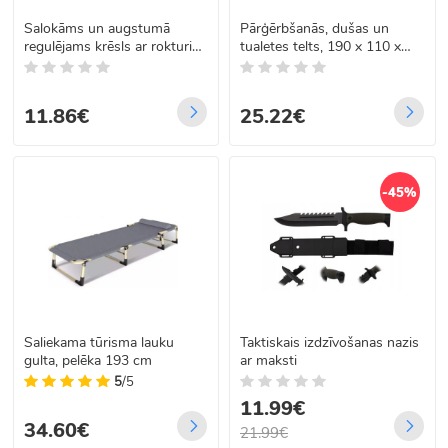
Salokāms un augstumā
Pārģērbšanās, dušas un
regulējams krēsls ar rokturi
tualetes telts, 190 x 110 x
transportēšanai, zils
110 cm, Trizand 23492
11.86€
25.22€
-45%
Saliekama tūrisma lauku
Taktiskais izdzīvošanas nazis
gulta, pelēka 193 cm
ar maksti
5
/5
11.99€
34.60€
21.99€