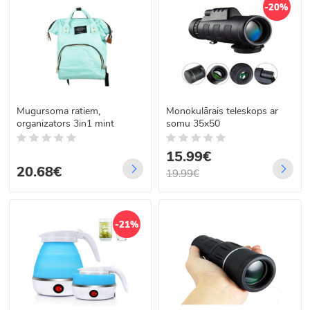
-20%
Mugursoma ratiem,
Monokulārais teleskops ar
organizators 3in1 mint
somu 35x50
15.99€
20.68€
19.99€
-21%