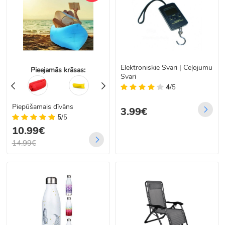
Elektroniskie Svari | Ceļojumu
Pieejamās krāsas:
Svari
4
/5
Piepūšamais dīvāns
3.99€
5
/5
10.99€
14.99€