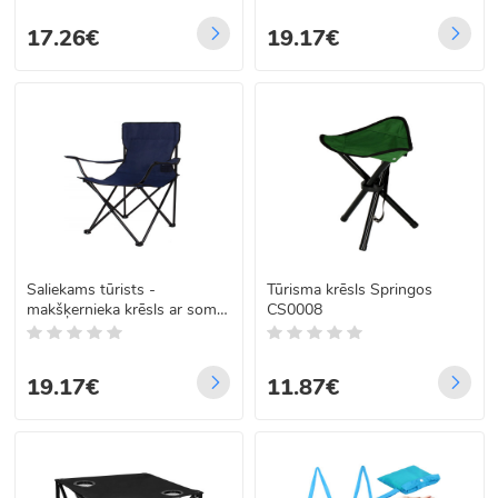
17.26€
19.17€
Saliekams tūrists -
Tūrisma krēsls Springos
makšķernieka krēsls ar somu,
CS0008
tumši zils
19.17€
11.87€