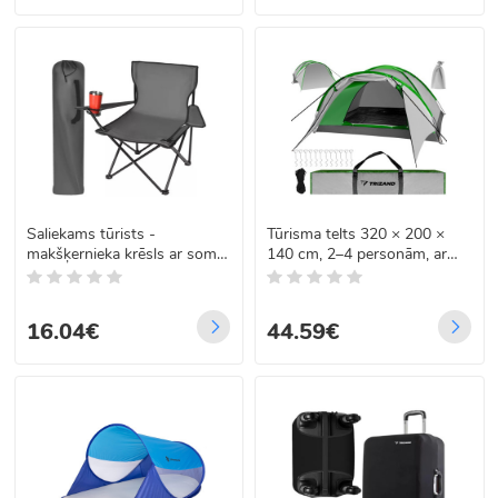
Saliekams tūrists -
Tūrisma telts 320 × 200 ×
makšķernieka krēsls ar somu,
140 cm, 2–4 personām, ar
pelēks
priekštelpu, Nevada
16.04€
44.59€