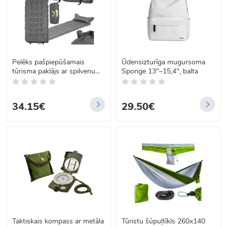
Pelēks pašpiepūšamais
Ūdensizturīga mugursoma
tūrisma paklājs ar spilvenu
Sponge 13"–15,4", balta
un pārvalku, Springos
PM053 193 cm
34.15€
29.50€
Taktiskais kompass ar metāla
Tūristu šūpuļtīkls 260x140