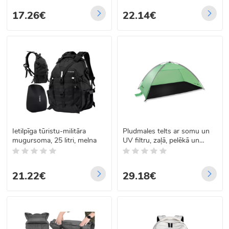
17.26€
22.14€
Ietilpīga tūristu-militāra
Pludmales telts ar somu un
mugursoma, 25 litri, melna
UV filtru, zaļā, pelēkā un
melnā krāsā, Springos PT034
210×120×112 cm
21.22€
29.18€