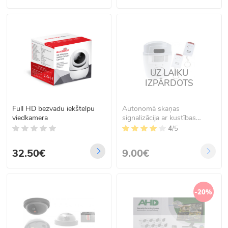
UZ LAIKU
IZPĀRDOTS
Full HD bezvadu iekštelpu
Autonomā skaņas
viedkamera
signalizācija ar kustības
sensoru un tālvadības pultīm
4
/5
32.50€
9.00€
-20%