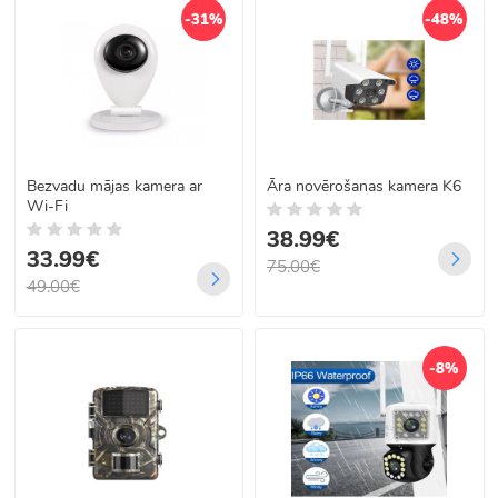
-31%
-48%
Bezvadu mājas kamera ar
Āra novērošanas kamera K6
Wi-Fi
38.99€
33.99€
75.00€
49.00€
-8%