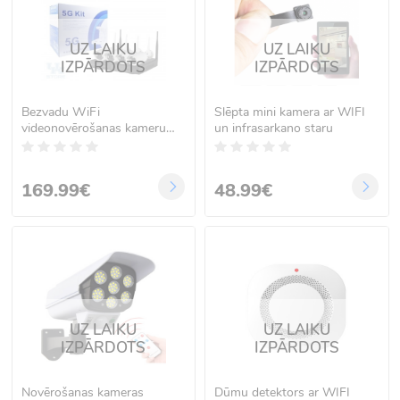
UZ LAIKU
UZ LAIKU
IZPĀRDOTS
IZPĀRDOTS
Bezvadu WiFi
Slēpta mini kamera ar WIFI
videonovērošanas kameru
un infrasarkano staru
sistēma 5G
169.99€
48.99€
UZ LAIKU
UZ LAIKU
IZPĀRDOTS
IZPĀRDOTS
Novērošanas kameras
Dūmu detektors ar WIFI