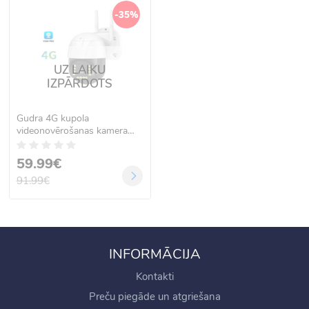
-35%
UZ LAIKU
IZPĀRDOTS
Gudra 4G kupola
videonovērošanas kamera
2MP, C15X-4G
59.99€
91.99€
INFORMĀCIJA
Kontakti
Preču piegāde un atgriešana