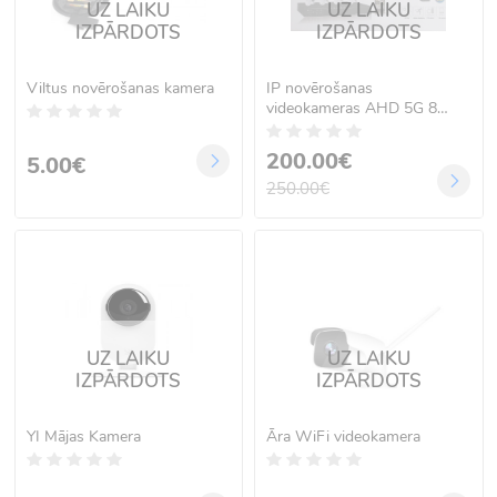
UZ LAIKU
UZ LAIKU
IZPĀRDOTS
IZPĀRDOTS
Viltus novērošanas kamera
IP novērošanas
videokameras AHD 5G 8
gab. ar ierakstu cietajā diskā
un tiešsaistes novērošanu
200.00€
5.00€
250.00€
UZ LAIKU
UZ LAIKU
IZPĀRDOTS
IZPĀRDOTS
YI Mājas Kamera
Āra WiFi videokamera