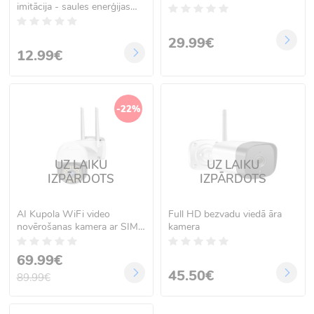
imitācija - saules enerģijas
lampa 2178T
29.99€
12.99€
-22%
UZ LAIKU
UZ LAIKU
IZPĀRDOTS
IZPĀRDOTS
AI Kupola WiFi video
Full HD bezvadu viedā āra
novērošanas kamera ar SIM
kamera
karti 4G
69.99€
45.50€
89.99€