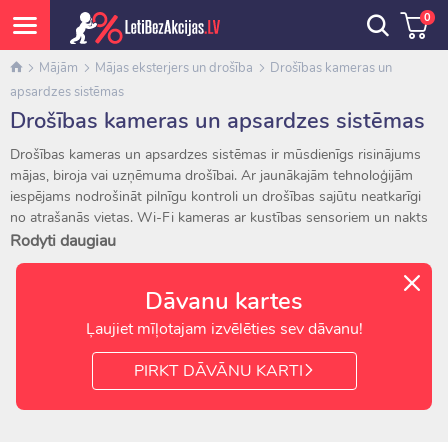
0
Mājām
Mājas eksterjers un drošība
Drošības kameras un
apsardzes sistēmas
Drošības kameras un apsardzes sistēmas
Drošības kameras un apsardzes sistēmas ir mūsdienīgs risinājums
mājas, biroja vai uzņēmuma drošībai. Ar jaunākajām tehnoloģijām
iespējams nodrošināt pilnīgu kontroli un drošības sajūtu neatkarīgi
no atrašanās vietas. Wi-Fi kameras ar kustības sensoriem un nakts
redzamību ļauj reāllaikā vērot video tiešraidē savā tālrunī vai datorā,
Rodyti daugiau
kā arī saņemt paziņojumus par jebkuru aizdomīgu kustību.
Dāvanu kartes
Mūsu sortimentā atradīsiet augstas kvalitātes iekštelpu un āra
kameras ar plašu skata leņķi, augstu izšķirtspēju un izturīgu
Ļaujiet mīļotajam izvēlēties sev dāvanu!
konstrukciju. Tās ir piemērotas dažādiem laikapstākļiem – no
karstuma līdz salnām. Viedās IP kameras automātiski ieraksta video
PIRKT DĀVĀNU KARTI
mākonī vai atmiņas kartē, un, pateicoties kustības noteikšanai,
nodrošina papildu drošību.