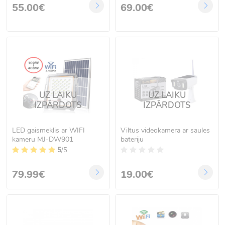
55.00€
69.00€
UZ LAIKU
UZ LAIKU
IZPĀRDOTS
IZPĀRDOTS
LED gaismeklis ar WIFI
Viltus videokamera ar saules
kameru MJ-DW901
bateriju
5
/5
79.99€
19.00€