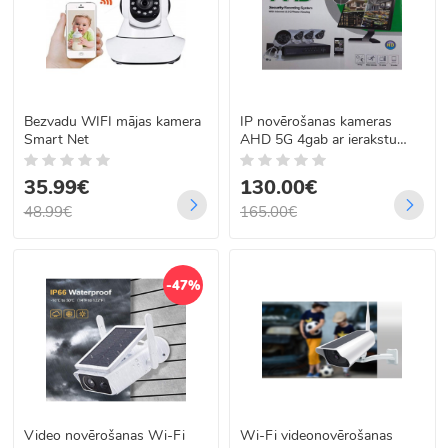
Bezvadu WIFI mājas kamera
IP novērošanas kameras
Smart Net
AHD 5G 4gab ar ierakstu
cietajā diskā un tiešsaistes
novērošanu
35.99€
130.00€
48.99€
165.00€
-47%
Video novērošanas Wi-Fi
Wi-Fi videonovērošanas