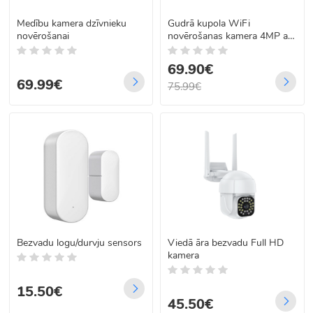
Medību kamera dzīvnieku
Gudrā kupola WiFi
novērošanai
novērošanas kamera 4MP ar
diviem PTZ objektīviem
69.90€
69.99€
75.99€
Bezvadu logu/durvju sensors
Viedā āra bezvadu Full HD
kamera
15.50€
45.50€