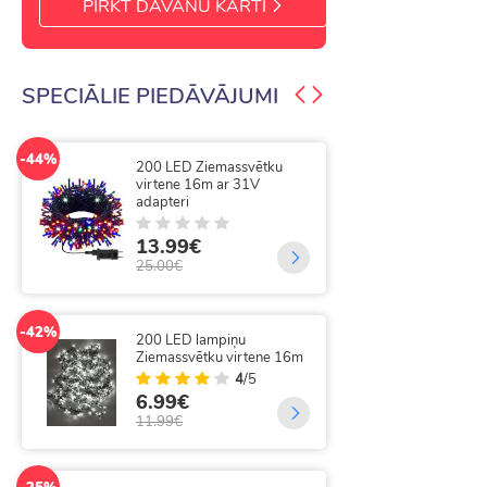
PIRKT DĀVĀNU KARTI
SPECIĀLIE PIEDĀVĀJUMI
-44%
-50%
200 LED Ziemassvētku
300
virtene 16m ar 31V
vir
adapteri
9.
13.99€
20.
25.00€
-25%
300
-42%
200 LED lampiņu
tāl
Ziemassvētku virtene 16m
4
/5
14
6.99€
19.
11.99€
-49%
300