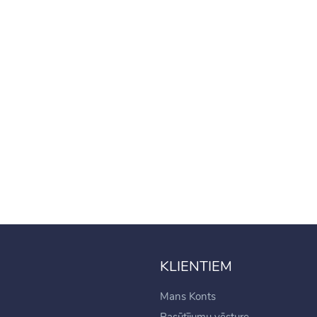
tes Virtene ar Biezu
u
.99€
99€
 LED vadu gaismas
kars ar tālvadību 5x2 m
.99€
99€
KLIENTIEM
Mans Konts