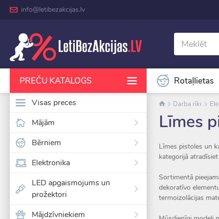
info@letibezakcijas.lv
Rotaļlietas
PREČU KATALOGS
Visas preces
Darba rīki
Ele
Līmes pi
Mājām
Bērniem
Līmes pistoles un k
kategorijā atradīsie
Elektronika
Sortimentā pieejama
LED apgaismojums un
dekoratīvo elementu
prožektori
termoizolācijas mate
Mājdzīvniekiem
Mūsdienīgi modeļi n