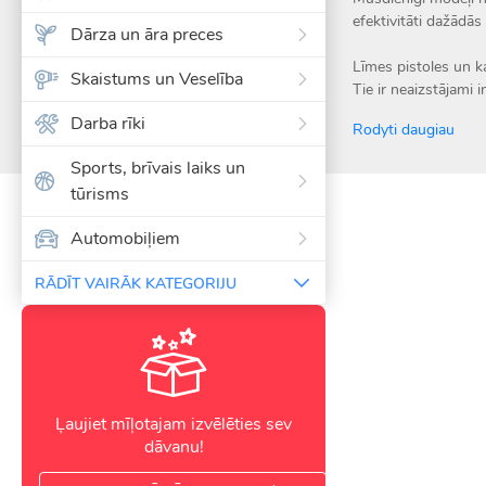
efektivitāti dažādās
Dārza un āra preces
Līmes pistoles un ka
Skaistums un Veselība
Tie ir neaizstājami 
Darba rīki
Rodyti daugiau
Sports, brīvais laiks un
tūrisms
Automobiļiem
RĀDĪT VAIRĀK KATEGORIJU
Ļaujiet mīļotajam izvēlēties sev
dāvanu!