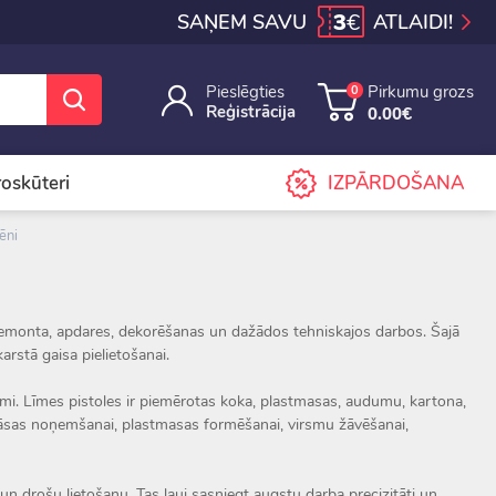
3
€
SAŅEM SAVU
ATLAIDI!
Pieslēgties
Pirkumu grozs
0
Reģistrācija
0.00€
iroskūteri
IZPĀRDOŠANA
ēni
, remonta, apdares, dekorēšanas un dažādos tehniskajos darbos. Šajā
arstā gaisa pielietošanai.
umi. Līmes pistoles ir piemērotas koka, plastmasas, audumu, kartona,
krāsas noņemšanai, plastmasas formēšanai, virsmu žāvēšanai,
 drošu lietošanu. Tas ļauj sasniegt augstu darba precizitāti un