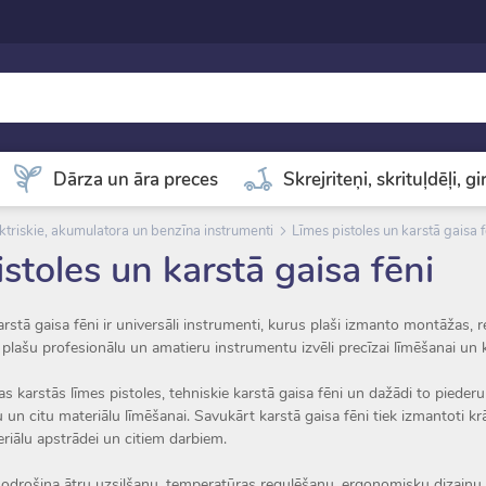
Dārza un āra preces
Skrejriteņi, skrituļdēļi, g
ktriskie, akumulatora un benzīna instrumenti
Līmes pistoles un karstā gaisa f
stoles un karstā gaisa fēni
arstā gaisa fēni ir universāli instrumenti, kurus plaši izmanto montāžas
t plašu profesionālu un amatieru instrumentu izvēli precīzai līmēšanai un k
s karstās līmes pistoles, tehniskie karstā gaisa fēni un dažādi to pieder
 un citu materiālu līmēšanai. Savukārt karstā gaisa fēni tiek izmantoti 
riālu apstrādei un citiem darbiem.
odrošina ātru uzsilšanu, temperatūras regulēšanu, ergonomisku dizainu un