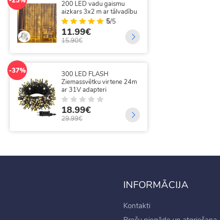
-25%
200 LED vadu gaismu
Eglī
aizkars 3x2 m ar tālvadību
Vad
5
/5
11.99€
35
15.90€
69.
-37%
-14%
300 LED FLASH
320
Ziemassvētku virtene 24m
aiz
ar 31V adapteri
18
18.99€
21.
29.99€
INFORMĀCIJA
Kontakti