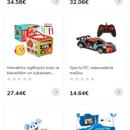
34.58€
32.06€
Interaktīvs izglītojošs kubs ar
Sporta RC radiovadāmā
klavierītēm un kukaiņiem
mašīna
Bibi-inn 6w1
27.44€
14.64€