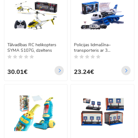
Tālvadības RC helikopters
Policijas lidmašīna–
SYMA S107G, dzeltens
transporteris ar 3
automašīnām
30.01€
23.24€