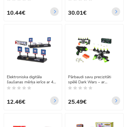
24,3cm x 10cm x 17cm
10.44€
30.01€
Elektroniska digitāla
Pārbaudi savu precizitāti
šaušanas mērķa ierīce ar 4
spēlē Dark Wars – ar
mērķiem un skaitītāju
lidojošiem mērķiem un rotaļu
pistoli!
12.46€
25.49€