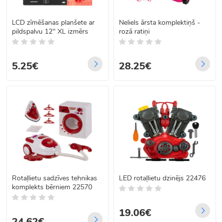
LCD zīmēšanas planšete ar
Neliels ārsta komplektiņš -
pildspalvu 12'' XL izmērs
rozā ratiņi
5.25€
28.25€
Rotaļlietu sadzīves tehnikas
LED rotaļlietu dzinējs 22476
komplekts bērniem 22570
19.06€
24.62€