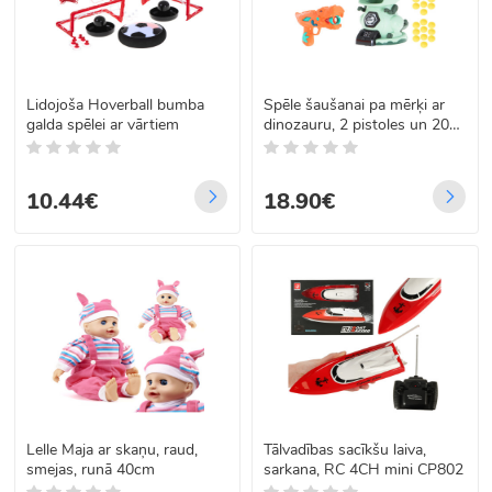
Lidojoša Hoverball bumba
Spēle šaušanai pa mērķi ar
galda spēlei ar vārtiem
dinozauru, 2 pistoles un 20
putu lodītes
10.44€
18.90€
Lelle Maja ar skaņu, raud,
Tālvadības sacīkšu laiva,
smejas, runā 40cm
sarkana, RC 4CH mini CP802