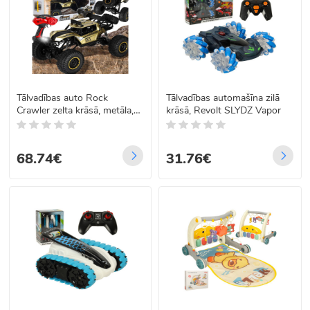
Tālvadības auto Rock
Tālvadības automašīna zilā
Crawler zelta krāsā, metāla,
krāsā, Revolt SLYDZ Vapor
2,4GHz 1:8 51cm
68.74€
31.76€