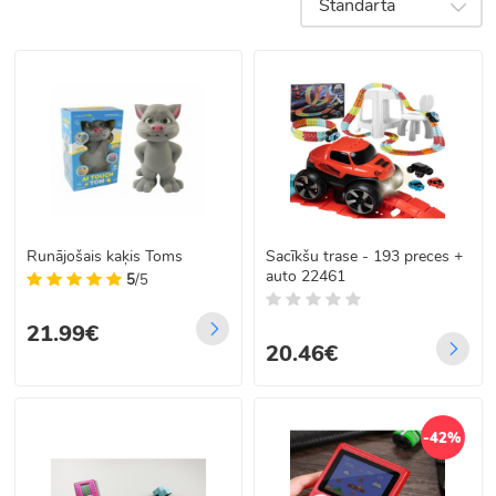
Standarta
reakciju,
grāmatas;
radošumu
muzikālās
un zinātkāri.
rotaļlietas –
Šajā
mikrofoni,
kategorijā
klavieres,
atradīsiet
bungas,
plašu
ģitāras.
rotaļlietu
klāstu, kas
reaģē uz
balsi,
Runājošais kaķis Toms
Sacīkšu trase - 193 preces +
pieskārienu,
auto 22461
5
/5
kustību vai
skaņu –
21.99€
padarot spēli
20.46€
dzīvu un
aizraujošu.
-42%