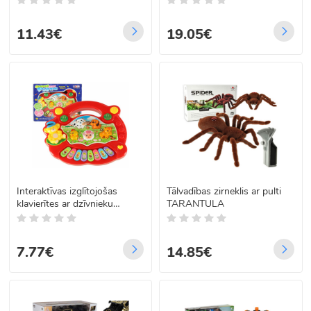
11.43€
19.05€
Interaktīvas izglītojošas
Tālvadības zirneklis ar pulti
klavierītes ar dzīvnieku
TARANTULA
skaņām – ferma, 18cm x
16cm x 35cm
7.77€
14.85€