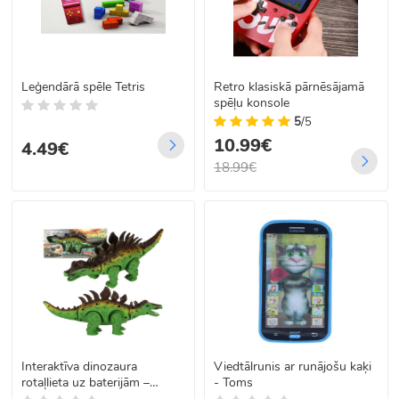
Leģendārā spēle Tetris
Retro klasiskā pārnēsājamā
spēļu konsole
5
/5
10.99€
4.49€
18.99€
Interaktīva dinozaura
Viedtālrunis ar runājošu kaķi
rotaļlieta uz baterijām –
- Toms
staigā, spīd, rūc, Stegozaur,