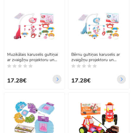
Muzikālais karuselis gultiņai
Bērnu gultiņas karuselis ar
ar zvaigžņu projektoru un
zvaigžņu projektoru un
tālvadības pulti, rozā
šūpuļdziesmām, ar tālvadības
pulti, zils
17.28€
17.28€