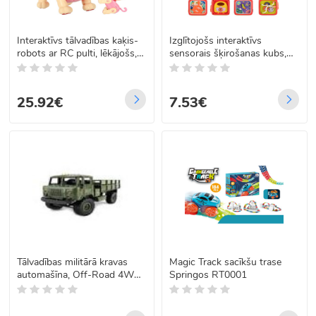
Interaktīvs tālvadības kaķis-
Izglītojošs interaktīvs
robots ar RC pulti, lēkājošs,
sensorais šķirošanas kubs,
rozā
klucīšu šķirotājs, sarkans
6w1
25.92€
7.53€
Tālvadības militārā kravas
Magic Track sacīkšu trase
automašīna, Off-Road 4WD
Springos RT0001
RTR 1:16