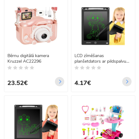
Bērnu digitālā kamera
LCD zīmēšanas
Kruzzel AC22296
planšetdators ar pildspalvu
8,5" M izmērs
23.52€
4.17€