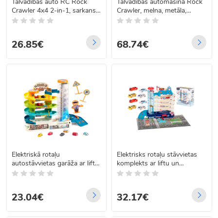
Tālvadības auto RC Rock
Tālvadības automašīna Rock
Crawler 4x4 2-in-1, sarkans,
Crawler, melna, metāla,
LHC012
2,4GHz 1:8 51cm
26.85€
68.74€
Elektriskā rotaļu
Elektrisks rotaļu stāvvietas
autostāvvietas garāža ar liftu,
komplekts ar liftu un
4 līmeņi, 6 automašīnas
automašīnām, 5 līmeņi, 8
automašīnas
23.04€
32.17€