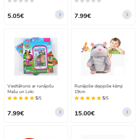
28 cm x 8 cm x 13 cm
5.05€
7.99€
Viedtālrunis ar runājošu
Runājošie dejojošie kāmji
Mašu un Loki
19cm
5
/5
5
/5
7.99€
15.00€