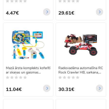
4.47€
29.61€
Mazā ārsta komplekts koferītī
Radiovadāma automašīna RC
ar skaņas un gaismas
Rock Crawler HB, sarkana,
efektiem, zils
2,4GHz, 1:18
11.04€
30.31€