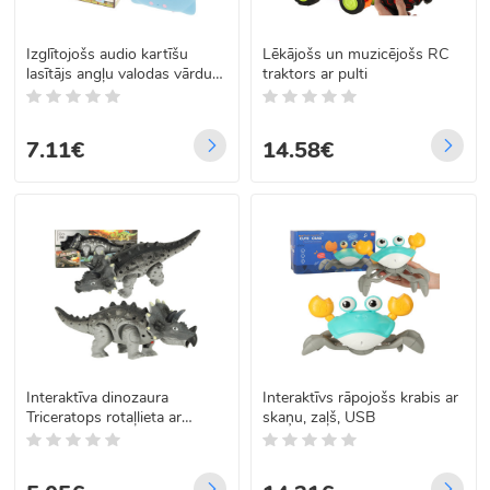
Izglītojošs audio kartīšu
Lēkājošs un muzicējošs RC
lasītājs angļu valodas vārdu
traktors ar pulti
apguvei, zilā krāsā, 112
kartītes
7.11€
14.58€
Interaktīva dinozaura
Interaktīvs rāpojošs krabis ar
Triceratops rotaļlieta ar
skaņu, zaļš, USB
baterijām – staigā, spīd un
rūc, 28 cm x 10 cm x 11 cm