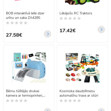
BOB interaktīvā lelle dzer
Lēkājošs RC Traktors
urīnu un saka ZA4285
17.42€
27.58€
Bērnu tūlītējās drukas
Kosmiska daudzlīmeņu
kamera ar termoprinteri,
automašīnu trase ar stūri
piederumiem un 32 GB
atmiņas karti, zils lācis