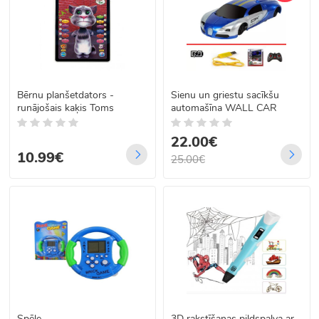
Bērnu planšetdators -
Sienu un griestu sacīkšu
runājošais kaķis Toms
automašīna WALL CAR
22.00€
10.99€
25.00€
Spēle
3D rakstīšanas pildspalva ar