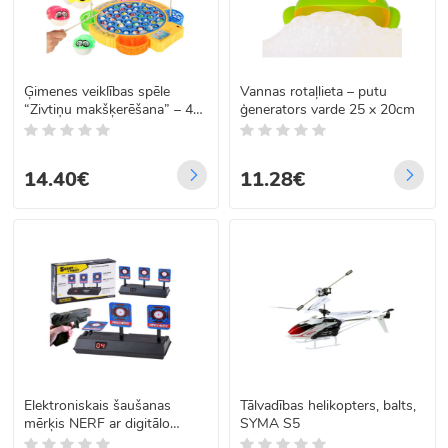
Ģimenes veiklības spēle
Vannas rotaļlieta – putu
“Zivtiņu makšķerēšana” – 45
ģenerators varde 25 x 20cm
zivtiņas + 4 makšķeres
14.40€
11.28€
Elektroniskais šaušanas
Tālvadības helikopters, balts,
mērķis NERF ar digitālo
SYMA S5
punktu skaitītāju, 3 mērķi,