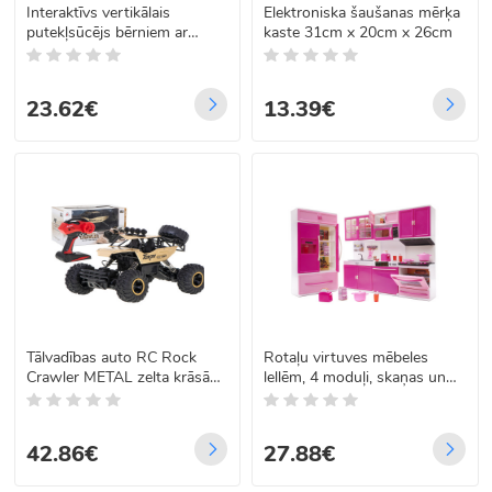
Interaktīvs vertikālais
Elektroniska šaušanas mērķa
putekļsūcējs bērniem ar
kaste 31cm x 20cm x 26cm
skaņas efektiem 18cm x
17cm x 46cm
23.62€
13.39€
Tālvadības auto RC Rock
Rotaļu virtuves mēbeles
Crawler METAL zelta krāsā
lellēm, 4 moduļi, skaņas un
1:12 4WD
LED efekti, 48 cm
42.86€
27.88€