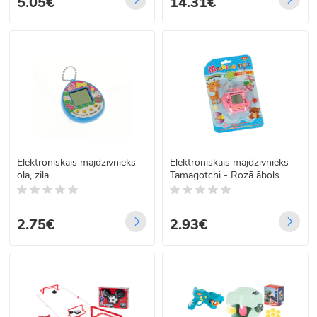
5.05€
14.31€
Elektroniskais mājdzīvnieks -
Elektroniskais mājdzīvnieks
ola, zila
Tamagotchi - Rozā ābols
2.75€
2.93€