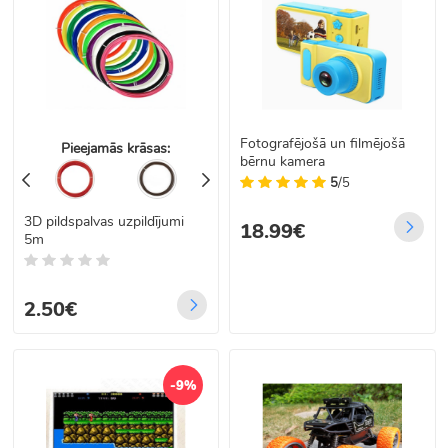
Fotografējošā un filmējošā
Pieejamās krāsas:
bērnu kamera
5
/5
3D pildspalvas uzpildījumi
18.99€
5m
2.50€
-9%