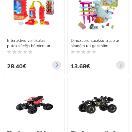
Interaktīvs vertikālais
Dinozauru sacīkšu trase ar
putekļsūcējs bērniem ar
skaņām un gaismām
skaņu, aveņu krāsā, 46cm
28.40€
13.68€