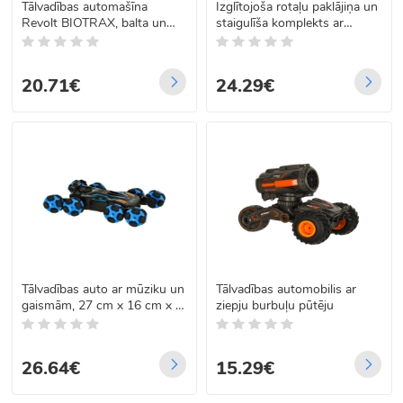
Tālvadības automašīna
Izglītojoša rotaļu paklājiņa un
Revolt BIOTRAX, balta un
staigulīša komplekts ar
zila, SM
pianīnu 2in1 Bibi-inn pelēks
20.71€
24.29€
Tālvadības auto ar mūziku un
Tālvadības automobilis ar
gaismām, 27 cm x 16 cm x 5
ziepju burbuļu pūtēju
cm
26.64€
15.29€