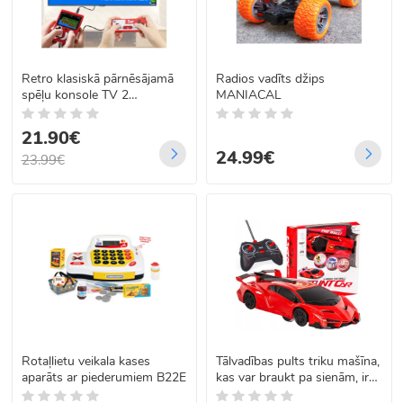
Retro klasiskā pārnēsājamā
Radios vadīts džips
spēļu konsole TV 2
MANIACAL
spēlētājiem
21.90€
24.99€
23.99€
Rotaļlietu veikala kases
Tālvadības pults triku mašīna,
aparāts ar piederumiem B22E
kas var braukt pa sienām, ir
sarkana