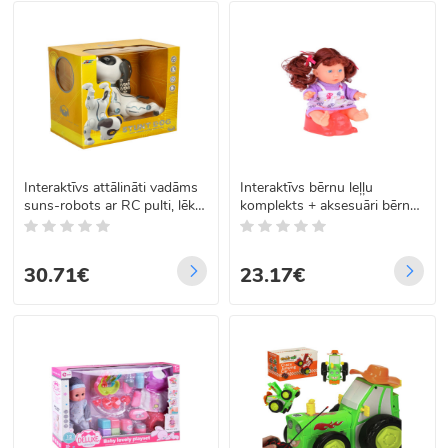
Interaktīvs attālināti vadāms
Interaktīvs bērnu leļļu
suns-robots ar RC pulti, lēkā
komplekts + aksesuāri bērnu
un dzied
nakts rutīnas ZA5335
30.71€
23.17€