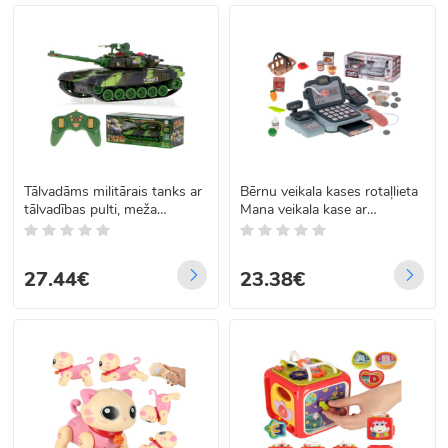
Tālvadāms militārais tanks ar
Bērnu veikala kases rotaļlieta
tālvadības pulti, meža
Mana veikala kase ar
kamuflāža, 2.4 GHz, RC War
piederumiem, skeneri un
Tank 9993
iepirkumu groziņu
27.44€
23.38€