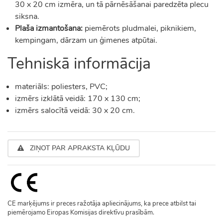
30 x 20 cm izmēra, un tā pārnēsāšanai paredzēta plecu
siksna.
Plaša izmantošana:
piemērots pludmalei, piknikiem,
kempingam, dārzam un ģimenes atpūtai.
Tehniskā informācija
materiāls: poliesters, PVC;
izmērs izklātā veidā: 170 x 130 cm;
izmērs salocītā veidā: 30 x 20 cm.
ZIŅOT PAR APRAKSTA KĻŪDU
CE marķējums ir preces ražotāja apliecinājums, ka prece atbilst tai
piemērojamo Eiropas Komisijas direktīvu prasībām.