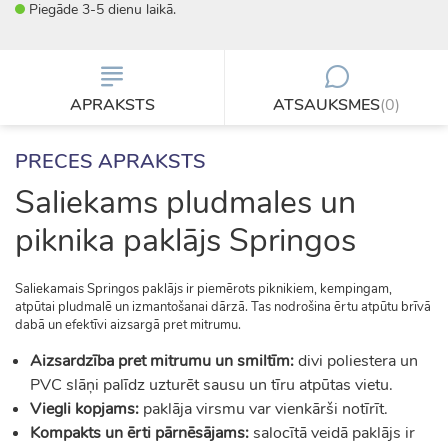
Piegāde 3-5 dienu laikā.
APRAKSTS
ATSAUKSMES
(0)
PRECES APRAKSTS
Saliekams pludmales un
piknika paklājs Springos
Saliekamais Springos paklājs ir piemērots piknikiem, kempingam,
atpūtai pludmalē un izmantošanai dārzā. Tas nodrošina ērtu atpūtu brīvā
dabā un efektīvi aizsargā pret mitrumu.
Aizsardzība pret mitrumu un smiltīm:
divi poliestera un
PVC slāņi palīdz uzturēt sausu un tīru atpūtas vietu.
Viegli kopjams:
paklāja virsmu var vienkārši notīrīt.
Kompakts un ērti pārnēsājams:
salocītā veidā paklājs ir