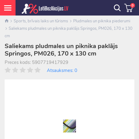
0
Sports, brīvais laiks un tūrisms
Pludmales un piknika piederumi
Saliekams pludmales un piknika paklājs Springos, PM026, 170 x 130
cm
Saliekams pludmales un piknika paklājs
Springos, PM026, 170 x 130 cm
Preces kods: 5907719417929
Atsauksmes: 0