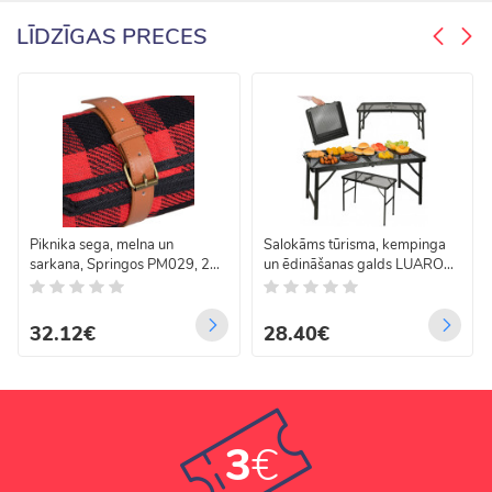
LĪDZĪGAS PRECES
Piknika sega, melna un
Salokāms tūrisma, kempinga
sarkana, Springos PM029, 200
un ēdināšanas galds LUARO
x 150 cm
80 x 40 x 66 x 37 cm
32.12€
28.40€
3
€