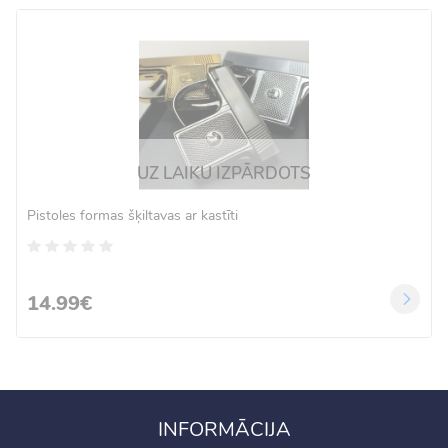
UZ LAIKU IZPĀRDOTS
Pistoles formas šķiltavas ar kastīti
14.99€
INFORMĀCIJA