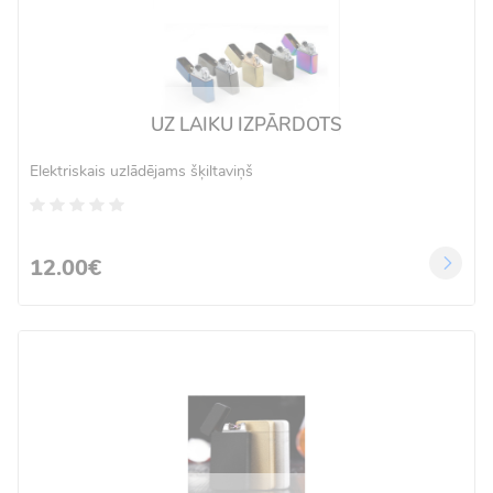
UZ LAIKU IZPĀRDOTS
Elektriskais uzlādējams šķiltaviņš
12.00€