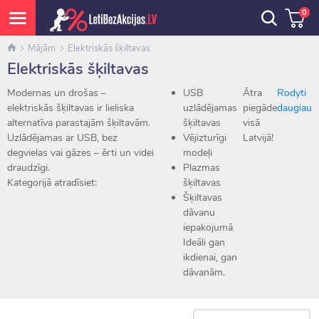
0
Mājām
Elektriskās šķiltavas
Elektriskās šķiltavas
Modernas un drošas –
USB
Ātra
Rodyti
elektriskās šķiltavas ir lieliska
uzlādējamas
piegāde
daugiau
alternatīva parastajām šķiltavām.
šķiltavas
visā
Uzlādējamas ar USB, bez
Vējizturīgi
Latvijā!
degvielas vai gāzes – ērti un videi
modeļi
draudzīgi.
Plazmas
Kategorijā atradīsiet:
šķiltavas
Šķiltavas
dāvanu
iepakojumā
Ideāli gan
ikdienai, gan
dāvanām.