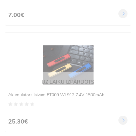
7.00€
UZ LAIKU IZPĀRDOTS
Akumulators laivam FT009 WL912 7.4V 1500mAh
25.30€