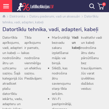
0
Elektronika
Datoru piederumi, vadi un aksesuāri
Datortīklu
tehnika, vadi, adapteri, kabeļi
Datortīklu tehnika, vadi, adapteri, kabeļi
Datortīkla
Tīkla
Maršrutētāji
Vadi
kvalitatīvi vadi
aprīkojums,
aprīkojums
bezvadu
un
un kabeļi
vadi, adapteri
ir pamats,
sakaru
kabeļi:
nodrošina
un kabeļi — lai
kas
izplatīšanai
ātru datu
nodrošinātu
nodrošina
mājās vai
pārsūtīšanu
ātru un
vienmērīgu
birojā.
bez
uzticamu
un efektīvu
Slēdži, kas
traucējumiem.
saziņu. Šajā
saziņu.
nodrošina
Jūs varat
kategorijā Jūs
Piedāvājam:
ātru
izvēlēties
atradīsiet
savienojumu
dažādus
plašu
starp tīkla
veidus:
datortīklu
ierīcēm.
iekārtu, vadu,
Wi-Fi
adapteru un
pastiprinātāji,