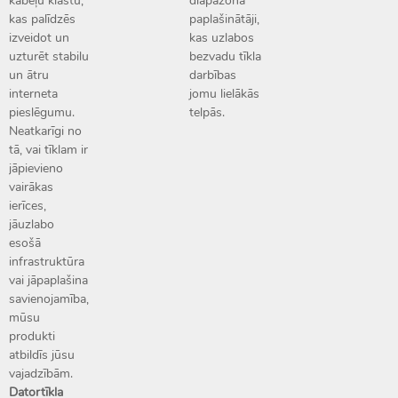
kabeļu klāstu,
diapazona
kas palīdzēs
paplašinātāji,
izveidot un
kas uzlabos
uzturēt stabilu
bezvadu tīkla
un ātru
darbības
interneta
jomu lielākās
pieslēgumu.
telpās.
Neatkarīgi no
tā, vai tīklam ir
jāpievieno
vairākas
ierīces,
jāuzlabo
esošā
infrastruktūra
vai jāpaplašina
savienojamība,
mūsu
produkti
atbildīs jūsu
vajadzībām.
Datortīkla