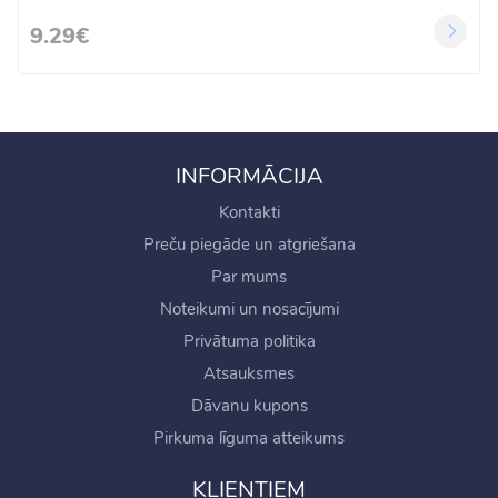
9.29€
INFORMĀCIJA
Kontakti
Preču piegāde un atgriešana
Par mums
Noteikumi un nosacījumi
Privātuma politika
Atsauksmes
Dāvanu kupons
Pirkuma līguma atteikums
KLIENTIEM