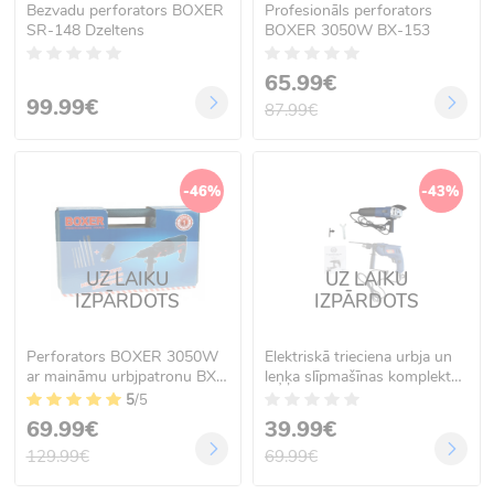
Bezvadu perforators BOXER
Profesionāls perforators
SR-148 Dzeltens
BOXER 3050W BX-153
65.99€
99.99€
87.99€
-46%
-43%
UZ LAIKU
UZ LAIKU
IZPĀRDOTS
IZPĀRDOTS
Perforators BOXER 3050W
Elektriskā trieciena urbja un
ar maināmu urbjpatronu BX-
leņķa slīpmašīnas komplekts
152S
Meister MS-400
5
/5
69.99€
39.99€
129.99€
69.99€