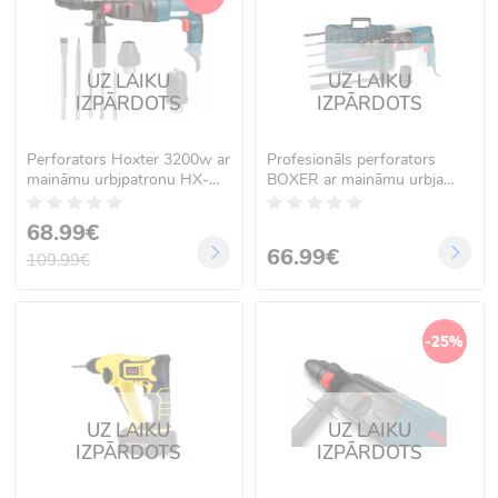
UZ LAIKU
UZ LAIKU
IZPĀRDOTS
IZPĀRDOTS
Perforators Hoxter 3200w ar
Profesionāls perforators
maināmu urbjpatronu HX-
BOXER ar maināmu urbja
8161
patronu 3050W BX-150S
68.99€
66.99€
109.99€
-25%
UZ LAIKU
UZ LAIKU
IZPĀRDOTS
IZPĀRDOTS