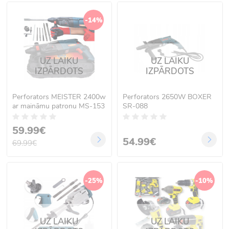
-14%
UZ LAIKU
UZ LAIKU
IZPĀRDOTS
IZPĀRDOTS
Perforators MEISTER 2400w
Perforators 2650W BOXER
ar maināmu patronu MS-153
SR-088
59.99€
54.99€
69.99€
-25%
-10%
UZ LAIKU
UZ LAIKU