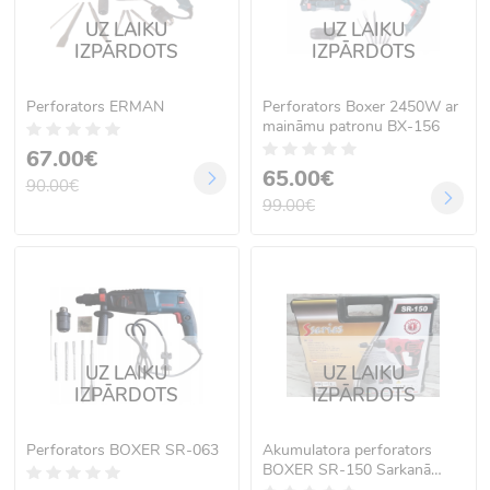
UZ LAIKU
UZ LAIKU
IZPĀRDOTS
IZPĀRDOTS
Perforators ERMAN
Perforators Boxer 2450W ar
maināmu patronu BX-156
67.00€
65.00€
90.00€
99.00€
UZ LAIKU
UZ LAIKU
IZPĀRDOTS
IZPĀRDOTS
Perforators BOXER SR-063
Akumulatora perforators
BOXER SR-150 Sarkanā
krāsā