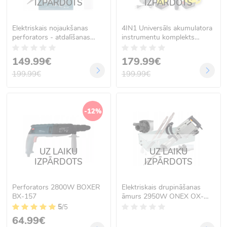
IZPĀRDOTS
IZPĀRDOTS
Elektriskais nojaukšanas
4IN1 Universāls akumulatora
perforators - atdalīšanas
instrumentu komplekts
āmurs 3200W BOXER BX-
BOXER BX-187
159
149.99€
179.99€
199.99€
199.99€
-12%
UZ LAIKU
UZ LAIKU
IZPĀRDOTS
IZPĀRDOTS
Perforators 2800W BOXER
Elektriskais drupināšanas
BX-157
āmurs 2950W ONEX OX-
159
5
/5
64.99€