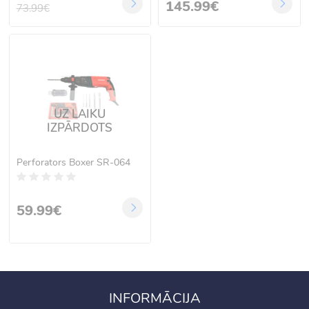
145.99€
73.99€
UZ LAIKU
IZPĀRDOTS
Perforators Boxer SR-064
59.99€
INFORMĀCIJA