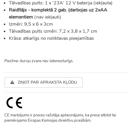
Tālvadības pults: 1 x '23A' 12 V baterija (iekļauta)
Raidītājs - komplektā 2 gab. (darbojas uz 2xAA
elementiem
(nav iekļauti)
Izmēri: 9,5 x 6 x 3cm
Tālvadības pults izmēri: 7,2 x 3,8 x 1,7 cm
Krāsa: atkarīgs no noliktavas pieejamības
Piezīme: durvju zvans nav ūdensizturīgs.
ZIŅOT PAR APRAKSTA KĻŪDU
CE marķējums ir preces ražotāja apliecinājums, ka prece atbilst tai
piemērojamo Eiropas Komisijas direktīvu prasībām.