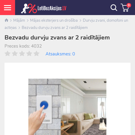
0
Mājām
Mājas eksterjers un drošība
Durvju zvani, domofoni un
actiņas
Bezvadu durvju zvans ar 2 raidītājiem
Bezvadu durvju zvans ar 2 raidītājiem
Preces kods: 4032
Atsauksmes: 0