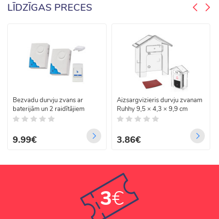
LĪDZĪGAS PRECES
Bezvadu durvju zvans ar
Aizsargvizieris durvju zvanam
baterijām un 2 raidītājiem
Ruhhy 9,5 × 4,3 × 9,9 cm
9.99€
3.86€
3
€