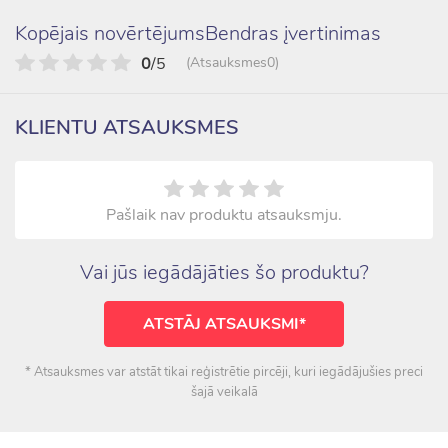
Kopējais novērtējumsBendras įvertinimas
0
/5
(Atsauksmes0)
KLIENTU ATSAUKSMES
Pašlaik nav produktu atsauksmju.
Vai jūs iegādājāties šo produktu?
ATSTĀJ ATSAUKSMI*
* Atsauksmes var atstāt tikai reģistrētie pircēji, kuri iegādājušies preci
šajā veikalā