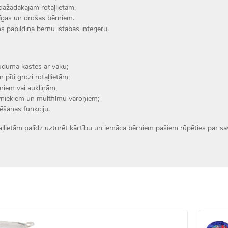
dažādākajām rotaļlietām.
rīgas un drošas bērniem.
ns papildina bērnu istabas interjeru.
uduma kastes ar vāku;
 pīti grozi rotaļlietām;
uriem vai aukliņām;
īvniekiem un multfilmu varoņiem;
ēšanas funkciju.
aļlietām palīdz uzturēt kārtību un iemāca bērniem pašiem rūpēties par sa