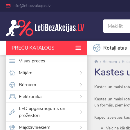
info@letibezakcijas.lv
Rotaļlietas
PREČU KATALOGS
Visas preces
Bērniem
Rotaļ
Kastes u
Mājām
Bērniem
Kastes un maisi rota
Elektronika
Kastes un maisi rota
un formās, piemēro
LED apgaismojums un
prožektori
Kāpēc izvēlēties ka
Mājdzīvniekiem
Veicina kārtī