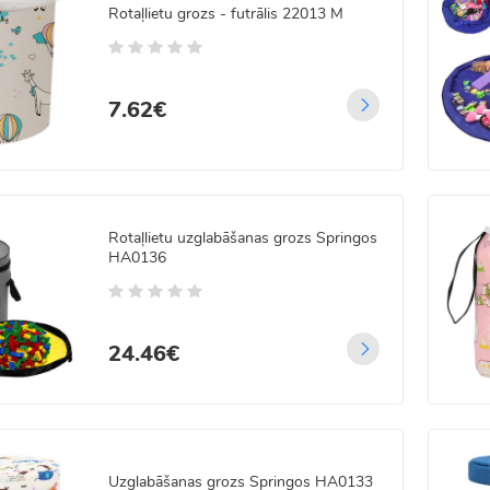
Rotaļlietu grozs - futrālis 22013 M
7.62€
Rotaļlietu uzglabāšanas grozs Springos
HA0136
24.46€
 LED Ziemassvētku
tene - 22m
Uzglabāšanas grozs Springos HA0133
5
/5