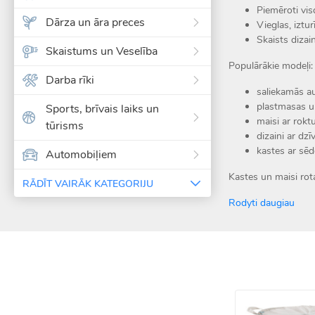
Piemēroti vis
Dārza un āra preces
Vieglas, iztu
Skaists dizai
Skaistums un Veselība
Populārākie modeļi:
Darba rīki
saliekamās a
plastmasas un
Sports, brīvais laiks un
maisi ar rokt
tūrisms
dizaini ar dz
kastes ar sēd
Automobiļiem
Kastes un maisi rot
RĀDĪT VAIRĀK KATEGORIJU
Rodyti daugiau