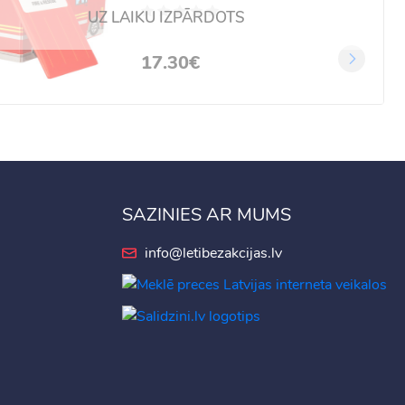
UZ LAIKU IZPĀRDOTS
17.30€
SAZINIES AR MUMS
info@letibezakcijas.lv