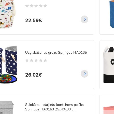
99€
00€
22.59€
 LED vadu aizkars ar
vadību 3x3 m
.99€
99€
Uzglabāšanas grozs Springos HA0135
LED Ziemassvētku
tes Virtene ar Biezu
u
26.02€
.99€
99€
 LED vadu gaismas
Salokāms rotaļlietu konteiners pelēks
kars ar tālvadību 5x2 m
Springos HA0163 25x40x30 cm