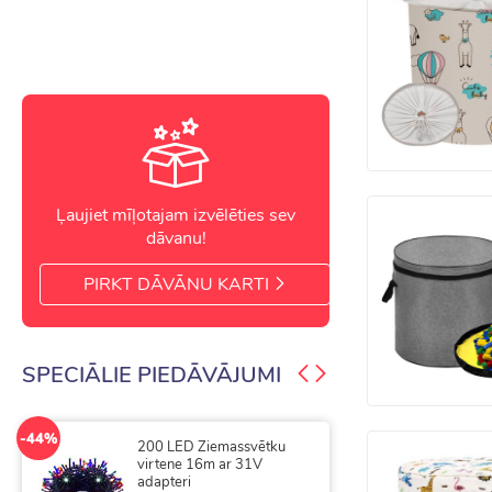
Ļaujiet mīļotajam izvēlēties sev
dāvanu!
PIRKT DĀVĀNU KARTI
SPECIĀLIE PIEDĀVĀJUMI
-44%
-50%
200 LED Ziemassvētku
300
virtene 16m ar 31V
vir
adapteri