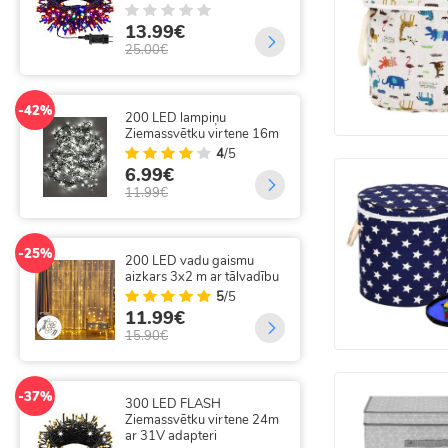
9.
13.99€
20.
25.00€
-25%
300
-42%
200 LED lampiņu
tāl
Ziemassvētku virtene 16m
4
/5
14
6.99€
19.
11.99€
-49%
300
-25%
200 LED vadu gaismu
Eglī
aizkars 3x2 m ar tālvadību
Vad
5
/5
11.99€
35
15.90€
69.
-37%
-14%
300 LED FLASH
320
Ziemassvētku virtene 24m
aiz
ar 31V adapteri