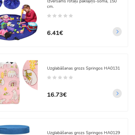
Izvēršams rotaļu paklājiņš-soma, 150
cm.
6.41€
Uzglabāšanas grozs Springos HA0131
16.73€
Uzglabāšanas grozs Springos HA0129