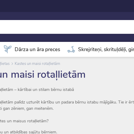
Dārza un āra preces
Skrejriteņi, skrituļdēļi, g
lietas
Kastes un maisi rotaļlietām
n maisi rotaļlietām
ļlietām – kārtībai un stilam bērnu istabā
ļlietām palīdz uzturēt kārtību un padara bērnu istabu mājīgāku. Tie ir ērt
ti gan zēniem, gan meitenēm.
stes un maisus rotaļlietām?
bu un atbildības sajūtu bērniem.