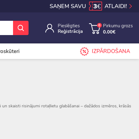
3
€
SAŅEM SAVU
ATLAIDI!
Pieslēgties
Pirkumu grozs
0
Reģistrācija
0.00€
iroskūteri
IZPĀRDOŠANA
i un skaisti risinājumi rotaļlietu glabāšanai – dažādos izmēros, krāsās