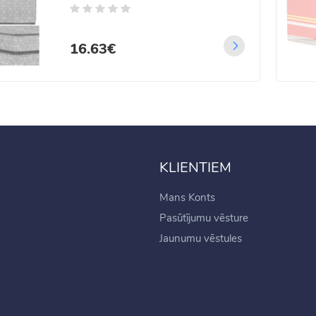
.99€
99€
16.63€
KLIENTIEM
Mans Konts
Pasūtījumu vēsture
Jaunumu vēstules