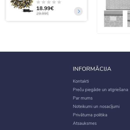
18
18.99€
21.
29.99€
INFORMĀCIJA
Kontakti
Preču piegāde un atgriešana
Par mums
Noteikumi un nosacījumi
Privātuma politika
Atsauksmes