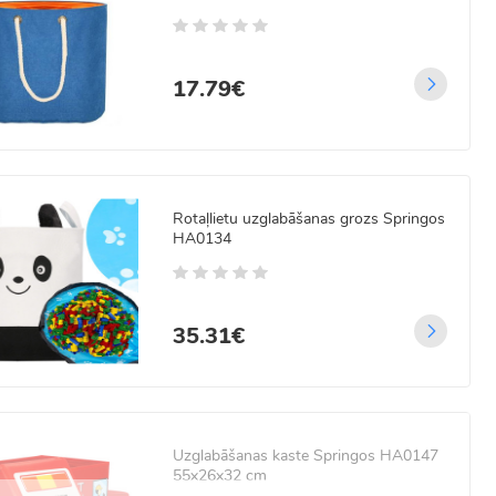
17.79€
Rotaļlietu uzglabāšanas grozs Springos
HA0134
35.31€
Uzglabāšanas kaste Springos HA0147
55x26x32 cm