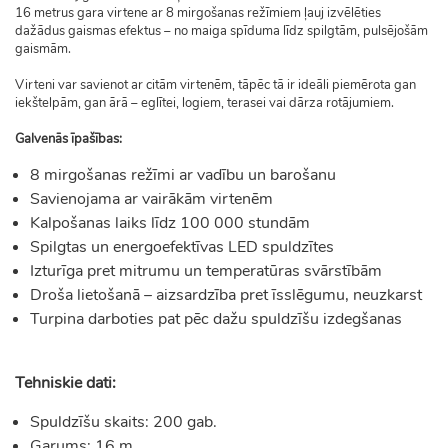
16 metrus gara virtene ar 8 mirgošanas režīmiem ļauj izvēlēties
dažādus gaismas efektus – no maiga spīduma līdz spilgtām, pulsējošām
gaismām.
Virteni var savienot ar citām virtenēm, tāpēc tā ir ideāli piemērota gan
iekštelpām, gan ārā – eglītei, logiem, terasei vai dārza rotājumiem.
Galvenās īpašības:
8 mirgošanas režīmi ar vadību un barošanu
Savienojama ar vairākām virtenēm
Kalpošanas laiks līdz 100 000 stundām
Spilgtas un energoefektīvas LED spuldzītes
Izturīga pret mitrumu un temperatūras svārstībām
Droša lietošanā – aizsardzība pret īsslēgumu, neuzkarst
Turpina darboties pat pēc dažu spuldzīšu izdegšanas
Tehniskie dati:
Spuldzīšu skaits: 200 gab.
Garums: 16 m