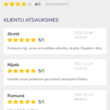
4
/5
(Atsauksmes7)
KLIENTU ATSAUKSMES
2022-12-08
Jūratė
20:24:07
5
/5
Pietiekami ilgi, cenas un kvalitātes attiecība, skaista. Piegāde ir ātra.
2021-12-29
Nijolė
11:16:12
5
/5
Izskatās smuki,pietiekami gara,daudz iesaiņojām.Paldies
2021-12-23
Ramunė
08:40:51
5
/5