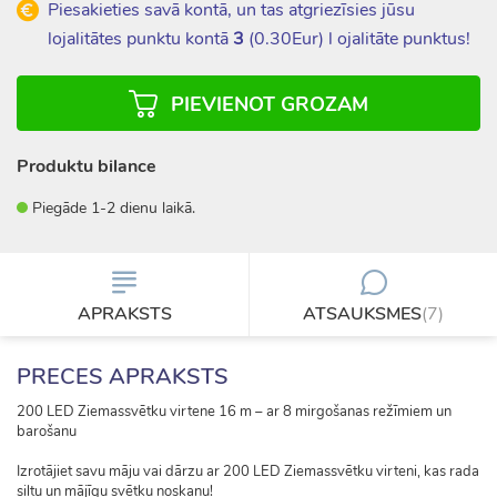
Piesakieties savā kontā, un tas atgriezīsies jūsu
lojalitātes punktu kontā
3
(
0.30
Eur) l ojalitāte punktus!
PIEVIENOT GROZAM
Produktu bilance
Piegāde 1-2 dienu laikā.
APRAKSTS
ATSAUKSMES
(7)
PRECES APRAKSTS
200 LED Ziemassvētku virtene 16 m – ar 8 mirgošanas režīmiem un
barošanu
Izrotājiet savu māju vai dārzu ar 200 LED Ziemassvētku virteni, kas rada
siltu un mājīgu svētku noskaņu!