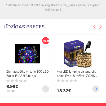
* Atsauksmes var atstāt tikai reģistrētie pircēji, kuri iegādājušies preci
šajā veikalā
LĪDZĪGAS PRECES
-53%
Ziemassvētku virtene 100 LED
Āra LED lampiņu virtene, silti
8m ar FLASH funkciju
balta, IP44, 8 režīmi, IZOXIS
24898, 500 LED, 35 m
6.99€
18.32€
15.00€