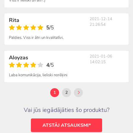
Viss ir lieliski un ātri :)
2021-12-14
Rita
21:26:54
5
/5
Paldies. Viss ir ātri un kvalitatīvi.
2021-01-06
Aloyzas
14:02:15
4
/5
Laba komunikācija, lieliski norēķini
1
2
Vai jūs iegādājāties šo produktu?
ATSTĀJ ATSAUKSMI*