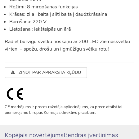
Režīmi: 8 mirgošanas funkcijas
Krāsas: zila | balta | silti balta | daudzkrāsaina
Barošana: 220 V
Lietošanai: iekštelpās un ārā
Radiet burvīgu svētku noskaņu ar 200 LED Ziemassvētku
virteni – spožu, drošu un ilgmūžīgu svētku rotu!
ZIŅOT PAR APRAKSTA KĻŪDU
CE marķējums ir preces ražotāja apliecinājums, ka prece atbilst tai
piemērojamo Eiropas Komisijas direktīvu prasībām.
Kopējais novērtējumsBendras įvertinimas