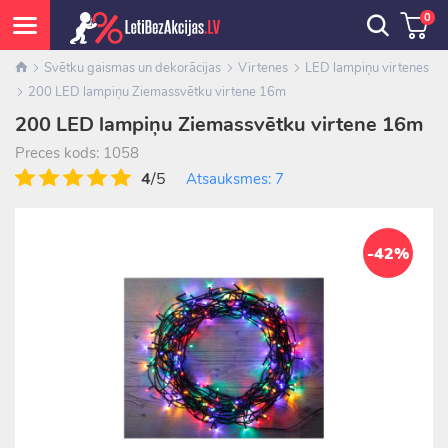
0
Svētku gaismas un dekorācijas
Virtenes
LED lampiņu virtenes
200 LED lampiņu Ziemassvētku virtene 16m
200 LED lampiņu Ziemassvētku virtene 16m
Preces kods: 1058
4
/5
Atsauksmes: 7
-42%