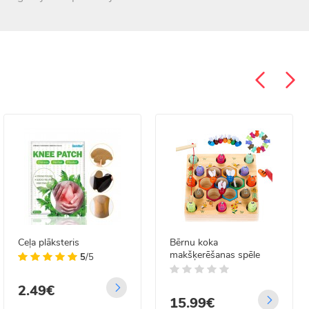
Ceļa plāksteris
Bērnu koka
makšķerēšanas spēle
5
/5
2.49€
15.99€