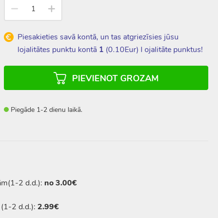
Piesakieties savā kontā, un tas atgriezīsies jūsu
lojalitātes punktu kontā
1
(
0.10
Eur) l ojalitāte punktus!
PIEVIENOT GROZAM
Piegāde 1-2 dienu laikā.
ām(1-2 d.d.):
no 3.00€
(1-2 d.d.):
2.99€