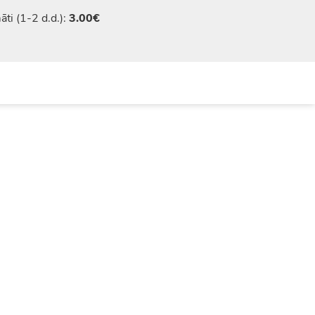
ti (1-2 d.d.):
3.00€