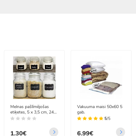
Melnas pašlīmējošas
Vakuuma maisi 50x60 5
etiķetes, 5 x 3,5 cm, 24
gab.
gab., Malatec 21643
5
/5
1.30€
6.99€