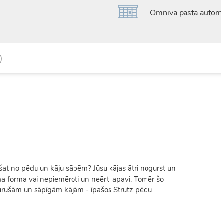
Omniva pasta automā
)
ešat no pēdu un kāju sāpēm? Jūsu kājas ātri nogurst un
a forma vai nepiemēroti un neērti apavi. Tomēr šo
nogurušām un sāpīgām kājām - īpašos Strutz pēdu