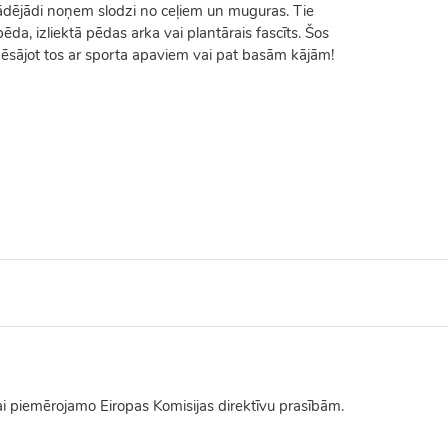
tādējādi noņem slodzi no ceļiem un muguras. Tie
a, izliektā pēdas arka vai plantārais fascīts. Šos
 nēsājot tos ar sporta apaviem vai pat basām kājām!
tai piemērojamo Eiropas Komisijas direktīvu prasībām.