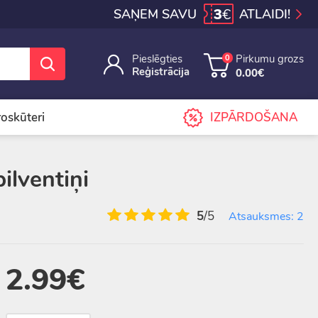
3
€
SAŅEM SAVU
ATLAIDI!
Pieslēgties
Pirkumu grozs
0
Reģistrācija
0.00€
iroskūteri
IZPĀRDOŠANA
ilventiņi
5
/5
Atsauksmes: 2
2.99€