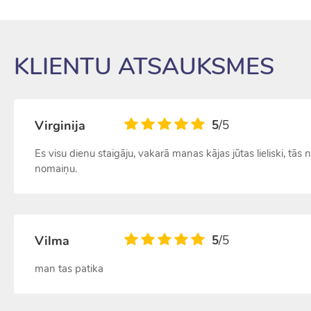
KLIENTU ATSAUKSMES
Virginija
5
/5
Es visu dienu staigāju, vakarā manas kājas jūtas lieliski, tās
nomaiņu.
Vilma
5
/5
man tas patika