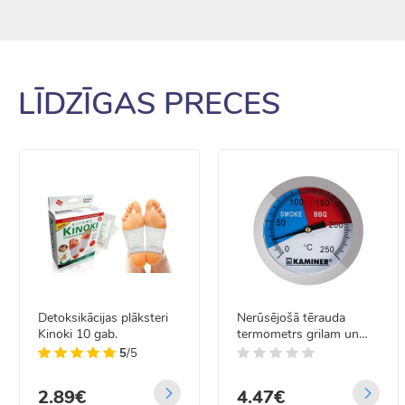
LĪDZĪGAS PRECES
Detoksikācijas plāksteri
Nerūsējošā tērauda
Kinoki 10 gab.
termometrs grilam un
kūpinātājam
5
/5
2.89€
4.47€