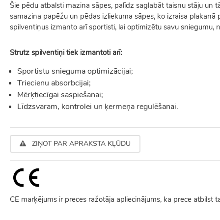
Šie pēdu atbalsti mazina sāpes, palīdz saglabāt taisnu stāju un 
samazina papēžu un pēdas izliekuma sāpes, ko izraisa plakanā pēd
spilventiņus izmanto arī sportisti, lai optimizētu savu sniegumu,
Strutz spilventiņi tiek izmantoti arī:
Sportistu snieguma optimizācijai;
Triecienu absorbcijai;
Mērķtiecīgai saspiešanai;
Līdzsvaram, kontrolei un ķermeņa regulēšanai.
ZIŅOT PAR APRAKSTA KĻŪDU
CE marķējums ir preces ražotāja apliecinājums, ka prece atbilst 