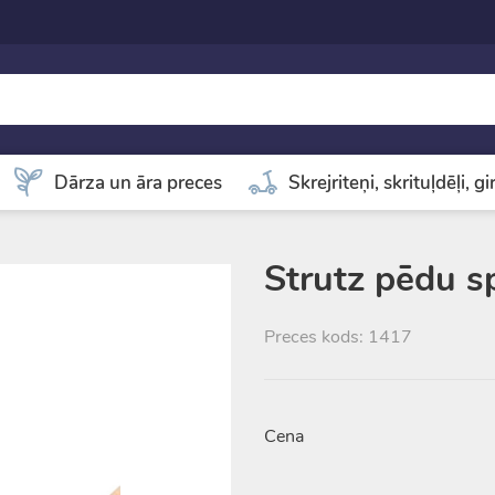
Dārza un āra preces
Skrejriteņi, skrituļdēļi, g
Strutz pēdu sp
Preces kods: 1417
Cena