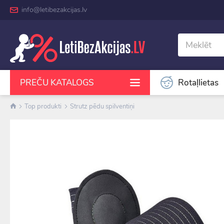
info@letibezakcijas.lv
Rotaļlietas
PREČU KATALOGS
Top produkti
Strutz pēdu spilventiņi