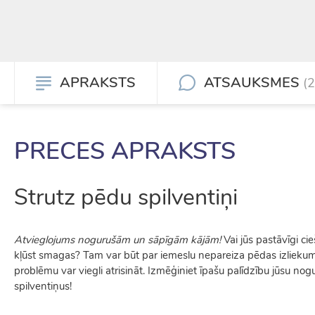
APRAKSTS
ATSAUKSMES
(2
PRECES APRAKSTS
Strutz pēdu spilventiņi
Atvieglojums nogurušām un sāpīgām kājām!
Vai jūs pastāvīgi ci
kļūst smagas? Tam var būt par iemeslu nepareiza pēdas izliekum
problēmu var viegli atrisināt. Izmēģiniet īpašu palīdzību jūsu 
spilventiņus!